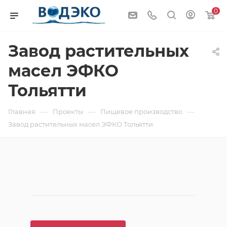
0
Завод растительных
масел ЭФКО
Тольятти
—
—
—
Главная
Проекты
Пищевое производство
Завод растительных масел ЭФКО Тольятти