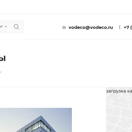
ог
vodeco@vodeco.ru
+7 
ы
ы
загрузка ка