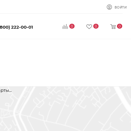
ВОЙТИ
0
0
0
(800) 222-00-01
рты...