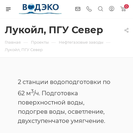
0
Лукойл, ПГУ Север
—
—
—
Главная
Проекты
Нефтегазовые заводы
Лукойл, ПГУ Север
2 станции водоподготовки по
3
62 м
/ч. Подготовка
поверхностной воды,
подогрев воды, осветление,
двухступенчатое умягчение.