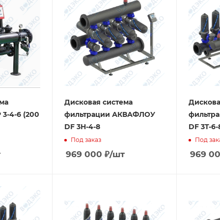
ма
Дисковая система
Дискова
3-4-6 (200
фильтрации АКВАФЛОУ
фильтр
DF 3H-4-8
DF 3T-6-
Под заказ
Под зак
т
969 000
₽
/шт
969 0