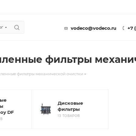
ог
vodeco@vodeco.ru
+7 
ленные фильтры механич
енные фильтры механической очистки
вые
Дисковые
ры
фильтры
оу DF
13 ТОВАРОВ
ОВ