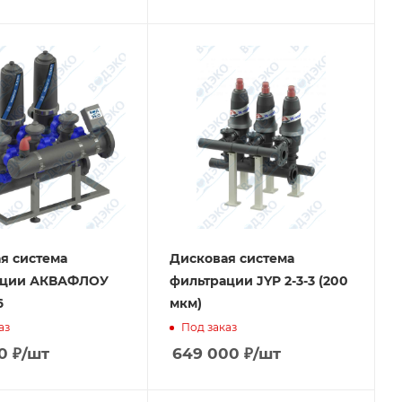
я система
Дисковая система
ации АКВАФЛОУ
фильтрации JYP 2-3-3 (200
6
мкм)
аз
Под заказ
0
₽
/шт
649 000
₽
/шт