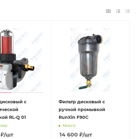
дисковый с
Фильтр дисковый с
ической
ручной промывкой
ой RL-Q 01
RunXin F90C
очно
Много
₽
/шт
14 600
₽
/шт