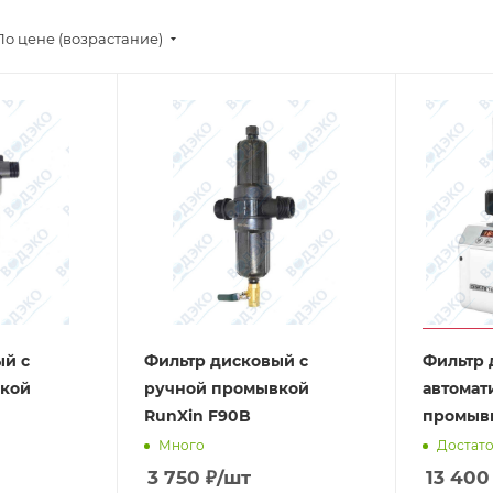
По цене (возрастание)
ый с
Фильтр дисковый с
Фильтр 
кой
ручной промывкой
автомат
RunXin F90B
промывк
Много
Достат
3 750
₽
/шт
13 400