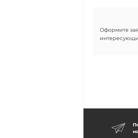
Оформите зая
интересующи
П
н