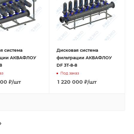
я система
Дисковая система
ации АКВАФЛОУ
фильтрации АКВАФЛОУ
8
DF 3T-8-8
аз
Под заказ
000
₽
/шт
1 220 000
₽
/шт