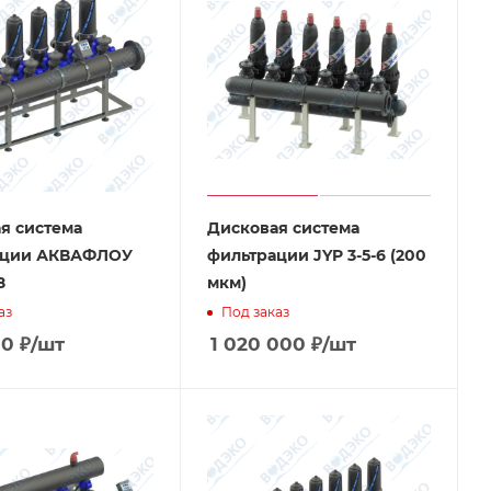
я система
Дисковая система
ации АКВАФЛОУ
фильтрации JYP 3-5-6 (200
8
мкм)
аз
Под заказ
00
₽
/шт
1 020 000
₽
/шт