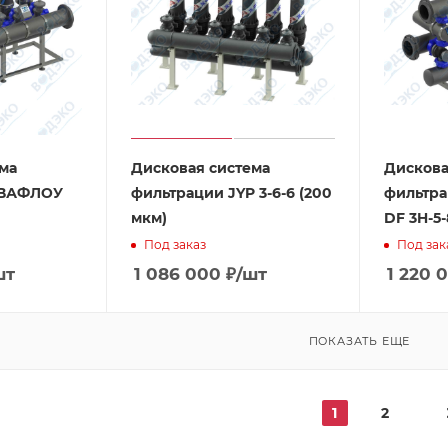
ма
Дисковая система
Дискова
КВАФЛОУ
фильтрации JYP 3-6-6 (200
фильтр
мкм)
DF 3H-5-
Под заказ
Под зак
шт
1 086 000
₽
/шт
1 220 
ПОКАЗАТЬ ЕЩЕ
1
2