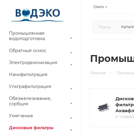
Омск
Катал
Промышленная
водоподготовка
Обратный осмос
Промыш
Электродеионизация
—
Главная
Промышл
Нанофильтрация
Ультрафильтрация
Обезжелезивание,
Диско
сорбция
фильт
Аквафл
Умягчение
11 ТОВАР
Дисковые фильтры