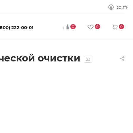
ВОЙТИ
0
0
0
(800) 222-00-01
еской очистки
23