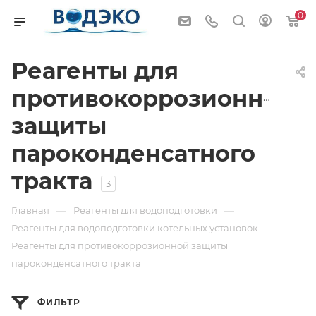
0
Реагенты для
противокоррозионной
защиты
пароконденсатного
тракта
3
—
—
Главная
Реагенты для водоподготовки
—
Реагенты для водоподготовки котельных установок
Реагенты для противокоррозионной защиты
пароконденсатного тракта
ФИЛЬТР