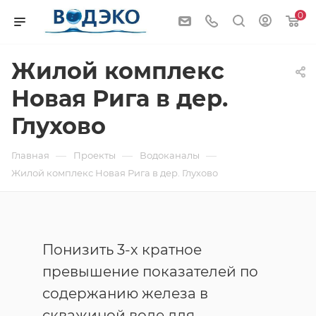
0
Жилой комплекс
Новая Рига в дер.
Глухово
—
—
—
Главная
Проекты
Водоканалы
Жилой комплекс Новая Рига в дер. Глухово
Понизить 3-х кратное
превышение показателей по
содержанию железа в
скважиной воде для