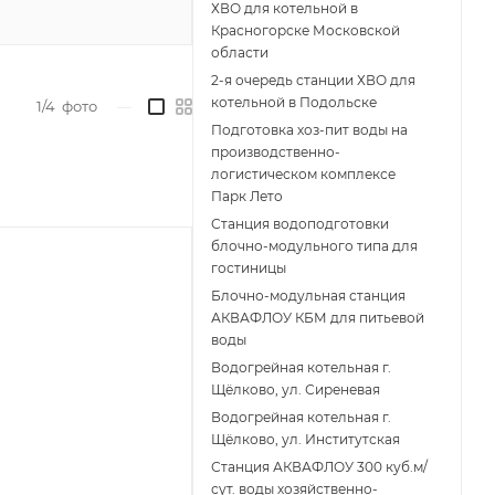
ХВО для котельной в
Красногорске Московской
области
2-я очередь станции ХВО для
котельной в Подольске
1/4
фото
—
Подготовка хоз-пит воды на
производственно-
логистическом комплексе
Парк Лето
Станция водоподготовки
блочно-модульного типа для
гостиницы
Блочно-модульная станция
АКВАФЛОУ КБМ для питьевой
воды
Водогрейная котельная г.
Щёлково, ул. Сиреневая
Водогрейная котельная г.
Щёлково, ул. Институтская
Станция АКВАФЛОУ 300 куб.м/
сут. воды хозяйственно-