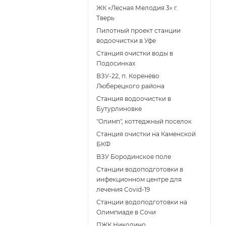
ЖК «Лесная Мелодия 3» г.
Тверь
Пилотный проект станции
водоочистки в Уфе
Станция очистки воды в
Подосинках
ВЗУ-22, п. Коренёво
Люберецкого района
Станция водоочистки в
Бутурлиновке
"Олимп", коттеджный поселок
Станция очистки на Каменской
БКФ
ВЗУ Бородинское поле
Станции водоподготовки в
инфекционном центре для
лечения Covid-19
Станции водоподготовки на
Олимпиаде в Сочи
ПЖК Николино