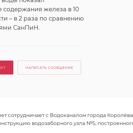
 воды показал
 содержания железа в 10
ти – в 2 раза по сравнению
иями СанПиН.
ЕКТ
НАПИСАТЬ СООБЩЕНИЕ
ет сотрудничает с Водоканалом города Королёва
струкцию водозаборного узла №5, построенного в