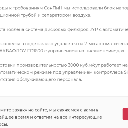
оды к требованиям СанПиН мы использовали блок напо
ионной трубой и сепаратором воздуха.
становлена система дисковых фильтров JYP с автоматич
ащееся в воде железо удаляется на 7-ми автоматическ
АКВАФЛОУ FD1600 с управлением на пневмоприводах.
товки производительностью 3000 куб.м/сут работает на
автоматическом режиме под управлением контроллера Si
утствия обслуживающего персонала.
ите заявку на сайте, мы свяжемся с вами в
айшее время и ответим на все интересующие
осы.