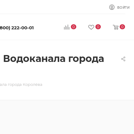
ВОЙТИ
0
0
0
(800) 222-00-01
 Водоканала города
ала города Королёва