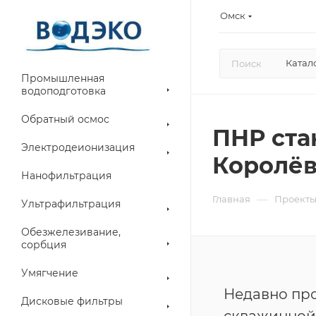
Омск
Катал
Промышленная
водоподготовка
Обратный осмос
ПНР ста
Электродеионизация
Королёв
Нанофильтрация
—
Главная
Проект
Ультрафильтрация
Обезжелезивание,
сорбция
Умягчение
Недавно пр
Дисковые фильтры