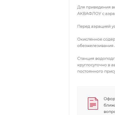
Для приведения в
АКВАФЛОУ с аэрац
Перед аэрацией у
Окисленное содерж
обезжелезивания 
Станция водоподго
круглосуточно в 
постоянного прис
Оформ
ближ
вопр