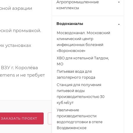
Агропромышленные
рной аэрации
комплексы
Водоканалы
еской промывкой.
Мосводоканал. Московский
клинический центр
их установках
инфекционных болезней
«Вороновское»
ХВО для котельной Талдом,
МО
 ВЗУ г. Королёва
Питьевая вода для
emens и не требует
заполярного города
Станция для получения
питьевой воды
производительностью 30
куб.м/сут
Увеличение
производительности
ЗАКАЗАТЬ ПРОЕКТ
водоподготовки в отеле
Воздвиженское