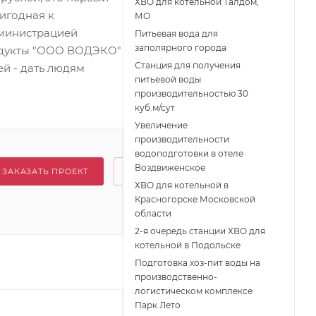
ХВО для котельной Талдом,
ригодная к
МО
дминистрацией
Питьевая вода для
заполярного города
родукты "ООО ВОДЭКО"
Станция для получения
й - дать людям
питьевой воды
производительностью 30
куб.м/сут
Увеличение
производительности
водоподготовки в отеле
Воздвиженское
ЗАКАЗАТЬ ПРОЕКТ
ХВО для котельной в
Красногорске Московской
области
2-я очередь станции ХВО для
котельной в Подольске
Подготовка хоз-пит воды на
производственно-
логистическом комплексе
Парк Лето