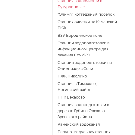
Станция водоочистки в
Бутурлиновке
"Олимп", коттеджный поселок
Станция очистки на Каменской
БКФ
ВЗУ Бородинское поле
Станции водоподготовки в
инфекционном центре для
лечения Covid-19
Станции водоподготовки на
Олимпиаде в Сочи
ПЖК Николино
Станция в Тимохово,
Ногинский район
ПНК Бекасово
Станция водоподготовки в
деревне Губино Орехово-
Зуевского района
Раменский водоканал
Блочно-модульная станция