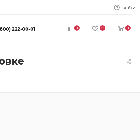
ВОЙТИ
0
0
0
(800) 222-00-01
овке