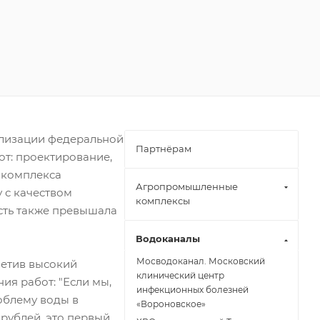
ализации федеральной
Партнёрам
от: проектирование,
 комплекса
Агропромышленные
 с качеством
комплексы
сть также превышала
Водоканалы
Мосводоканал. Московский
метив высокий
клинический центр
ия работ: "Если мы,
инфекционных болезней
облему воды в
«Вороновское»
 рублей, это первый