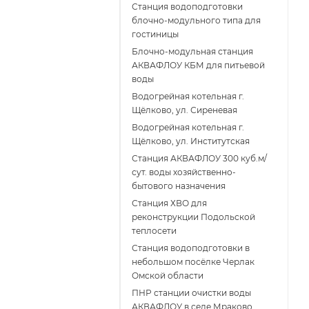
Станция водоподготовки
блочно-модульного типа для
гостиницы
Блочно-модульная станция
АКВАФЛОУ КБМ для питьевой
воды
Водогрейная котельная г.
Щёлково, ул. Сиреневая
Водогрейная котельная г.
Щёлково, ул. Институтская
Станция АКВАФЛОУ 300 куб.м/
сут. воды хозяйственно-
бытового назначения
Станция ХВО для
реконструкции Подольской
теплосети
Станция водоподготовки в
небольшом посёлке Черлак
Омской области
ПНР станции очистки воды
АКВАФЛОУ в селе Мраково