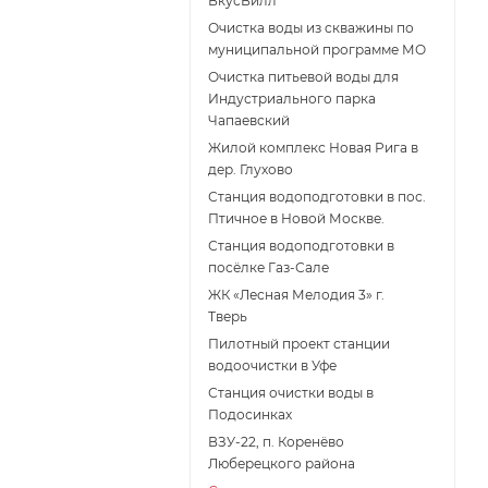
ВкусВилл
Очистка воды из скважины по
муниципальной программе МО
Очистка питьевой воды для
Индустриального парка
Чапаевский
Жилой комплекс Новая Рига в
дер. Глухово
Станция водоподготовки в пос.
Птичное в Новой Москве.
Станция водоподготовки в
поcёлке Газ-Сале
ЖК «Лесная Мелодия 3» г.
Тверь
Пилотный проект станции
водоочистки в Уфе
Станция очистки воды в
Подосинках
ВЗУ-22, п. Коренёво
Люберецкого района