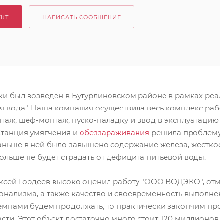
ЕКТ
НАПИСАТЬ СООБЩЕНИЕ
ки был возведен в Бутурлиновском районе в рамках ре
 вода". Наша компания осуществила весь комплекс раб
таж, шеф-монтаж, пуско-наладку и ввод в эксплуатацию
Станция умягчения и
обеззараживания
решила проблему
раньше в ней было завышено содержание железа, жестко
ольше не будет страдать от дефицита питьевой воды.
ексей Гордеев высоко оценил работу "ООО ВОДЭКО", от
нализма, а также качество и своевременность выполнен
темпами будем продолжать, то практически закончим пр
ти. Этот объект достаточно много стоит, 120 миллионов