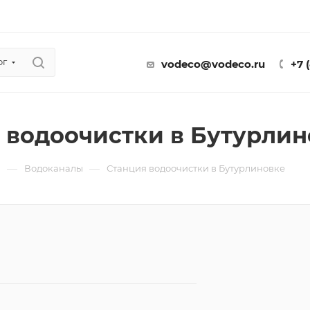
ог
vodeco@vodeco.ru
+7 
 водоочистки в Бутурлин
—
—
ы
Водоканалы
Станция водоочистки в Бутурлиновке