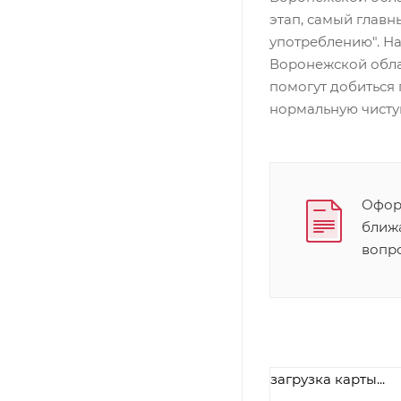
этап, самый главн
употреблению". На
Воронежской обла
помогут добиться 
нормальную чисту
Оформ
ближ
вопр
загрузка карты...