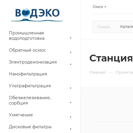
Омск
Катал
Промышленная
водоподготовка
Обратный осмос
Станция
Электродеионизация
—
Главная
Проект
Нанофильтрация
Ультрафильтрация
Обезжелезивание,
сорбция
Умягчение
Дисковые фильтры