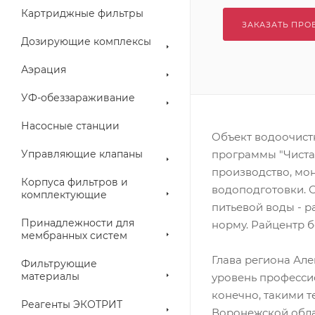
Картриджные фильтры
ЗАКАЗАТЬ ПРО
Дозирующие комплексы
Аэрация
УФ-обеззараживание
Насосные станции
Объект водоочист
Управляющие клапаны
программы "Чистая
производство, мон
Корпуса фильтров и
водоподготовки. 
комплектующие
питьевой воды - 
Принадлежности для
норму. Райцентр б
мембранных систем
Глава региона Ал
Фильтрующие
материалы
уровень профессио
конечно, такими 
Реагенты ЭКОТРИТ
Воронежской облас