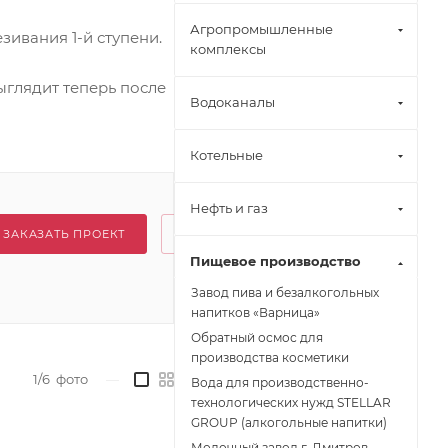
Агропромышленные
ивания 1-й ступени.
комплексы
ыглядит теперь после
Водоканалы
Котельные
Нефть и газ
ЗАКАЗАТЬ ПРОЕКТ
Пищевое производство
Завод пива и безалкогольных
напитков «Варница»
Обратный осмос для
производства косметики
1/6
фото
—
Вода для производственно-
технологических нужд STELLAR
GROUP (алкогольные напитки)
Молочный завод г. Дмитров