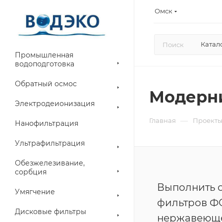
Омск
Катал
Промышленная
водоподготовка
Обратный осмос
Модерни
Электродеионизация
—
Главная
Проект
Нанофильтрация
Ультрафильтрация
Обезжелезивание,
сорбция
Выполнить о
Умягчение
фильтров Ф
Дисковые фильтры
нержавеющей