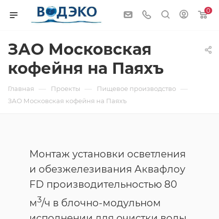
0
ЗАО Московская
кофейня на Паяхъ
—
—
—
Главная
Проекты
Пищевое производство
ЗАО Московская кофейня на Паяхъ
Монтаж установки осветления
и обезжелезивания Аквафлоу
FD производительностью 80
3
м
/ч в блочно-модульном
исполнении для очистки воды