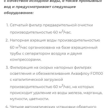
с качеством исходной воды, а также промывных
вод и предусматривает следующие
оборудование:
Сетчатый фильтр предварительной очистки
3
производительностью 60 м
/час.
Напорная аэрация воды производительностью
3
60 м
/час организована на базе аэрационный
трубы с сепаратором воздуха и двумя
компрессорами.
Фильтрация на скорых напорных фильтрах
осветления и обезжелезивания Аквафлоу FD1100
с каталитической загрузкой
3
производительностью 60 м
/час, на которых
происходит удаление из воды железа, марганца,
мутности, цветности.
Четыре автоматических установки обратного