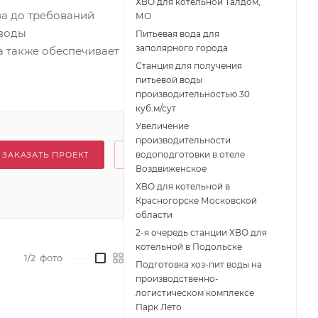
ХВО для котельной Талдом,
а до требований
МО
 воды
Питьевая вода для
заполярного города
а также обеспечивает
Станция для получения
питьевой воды
производительностью 30
куб.м/сут
Увеличение
производительности
водоподготовки в отеле
ЗАКАЗАТЬ ПРОЕКТ
Воздвиженское
ХВО для котельной в
Красногорске Московской
области
2-я очередь станции ХВО для
котельной в Подольске
1/2
фото
—
Подготовка хоз-пит воды на
производственно-
логистическом комплексе
Парк Лето