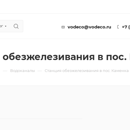
ог
vodeco@vodeco.ru
+7 
 обезжелезивания в пос.
—
—
ы
Водоканалы
Станция обезжелезивания в пос. Каменка