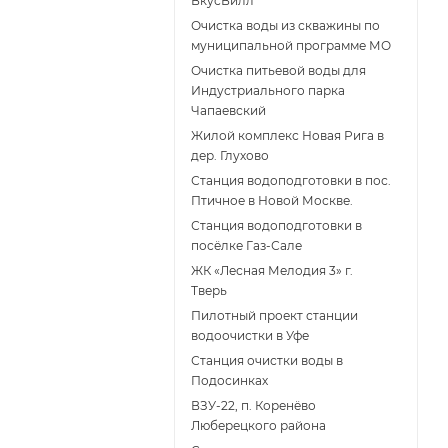
ВкусВилл
Очистка воды из скважины по
муниципальной программе МО
Очистка питьевой воды для
Индустриального парка
Чапаевский
Жилой комплекс Новая Рига в
дер. Глухово
Станция водоподготовки в пос.
Птичное в Новой Москве.
Станция водоподготовки в
поcёлке Газ-Сале
ЖК «Лесная Мелодия 3» г.
Тверь
Пилотный проект станции
водоочистки в Уфе
Станция очистки воды в
Подосинках
ВЗУ-22, п. Коренёво
Люберецкого района