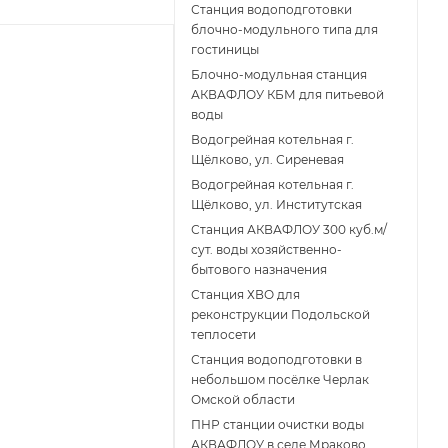
Станция водоподготовки
блочно-модульного типа для
гостиницы
Блочно-модульная станция
АКВАФЛОУ КБМ для питьевой
воды
Водогрейная котельная г.
Щёлково, ул. Сиреневая
Водогрейная котельная г.
Щёлково, ул. Институтская
Станция АКВАФЛОУ 300 куб.м/
сут. воды хозяйственно-
бытового назначения
Станция ХВО для
реконструкции Подольской
теплосети
Станция водоподготовки в
небольшом посёлке Черлак
Омской области
ПНР станции очистки воды
АКВАФЛОУ в селе Мраково