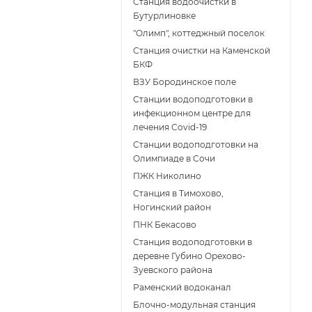
Станция водоочистки в
Бутурлиновке
"Олимп", коттеджный поселок
Станция очистки на Каменской
БКФ
ВЗУ Бородинское поле
Станции водоподготовки в
инфекционном центре для
лечения Covid-19
Станции водоподготовки на
Олимпиаде в Сочи
ПЖК Николино
Станция в Тимохово,
Ногинский район
ПНК Бекасово
Станция водоподготовки в
деревне Губино Орехово-
Зуевского района
Раменский водоканал
Блочно-модульная станция