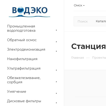
Омск
Катал
Промышленная
водоподготовка
Обратный осмос
Станция
Электродеионизация
—
Главная
Проект
Нанофильтрация
Ультрафильтрация
Обезжелезивание,
сорбция
Умягчение
Дисковые фильтры