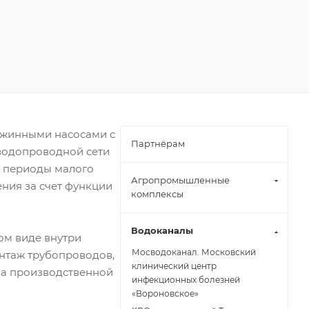
ажинными насосами с
Партнёрам
водопроводной сети
в периоды малого
Агропромышленные
ния за счет функции
комплексы
Водоканалы
ом виде внутри
Мосводоканал. Московский
нтаж трубопроводов,
клинический центр
на производственной
инфекционных болезней
«Вороновское»