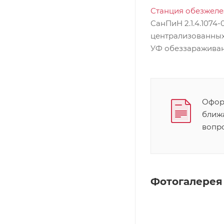
Станция обезжеле
СанПиН 2.1.4.1074
централизованных 
УФ обеззаражива
Оформ
ближ
вопр
Фотогалерея