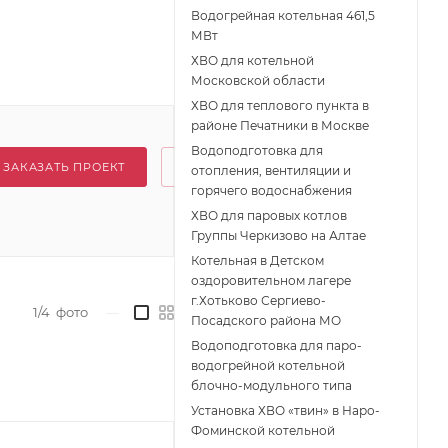
Водогрейная котельная 461,5
МВт
ХВО для котельной
Московской области
ХВО для теплового пункта в
районе Печатники в Москве
Водоподготовка для
ЗАКАЗАТЬ ПРОЕКТ
отопления, вентиляции и
горячего водоснабжения
ХВО для паровых котлов
Группы Черкизово на Алтае
Котельная в Детском
оздоровительном лагере
г.Хотьково Сергиево-
1/4
фото
—
Посадского района МО
Водоподготовка для паро-
водогрейной котельной
блочно-модульного типа
Установка ХВО «твин» в Наро-
Фоминской котельной