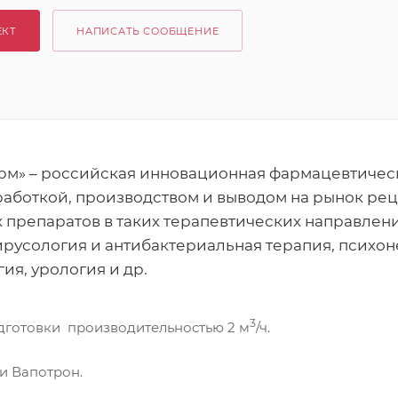
ЕКТ
НАПИСАТЬ СООБЩЕНИЕ
рм» – российская инновационная фармацевтичес
работкой, производством и выводом на рынок ре
препаратов в таких терапевтических направлени
ирусология и антибактериальная терапия, психон
ия, урология и др.
3
дготовки производительностью 2 м
/ч.
и Вапотрон.