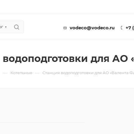
ог
vodeco@vodeco.ru
+7 
 водоподготовки для АО 
—
—
ы
Котельные
Станция водоподготовки для АО «Валента Ф