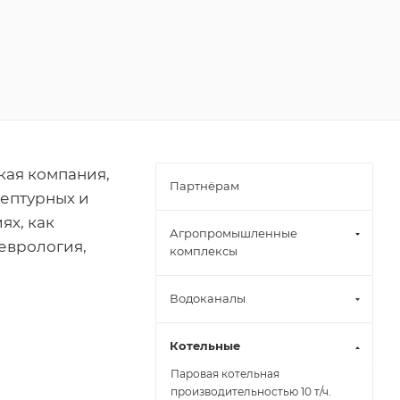
кая компания,
Партнёрам
цептурных и
ях, как
Агропромышленные
еврология,
комплексы
Водоканалы
Котельные
Паровая котельная
производительностью 10 т/ч.