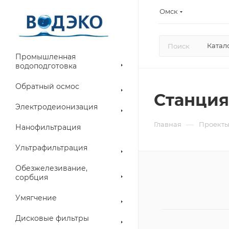
Омск
Катал
Промышленная
водоподготовка
Обратный осмос
Станция
Электродеионизация
—
Главная
Проект
Нанофильтрация
Ультрафильтрация
Обезжелезивание,
сорбция
Умягчение
Дисковые фильтры