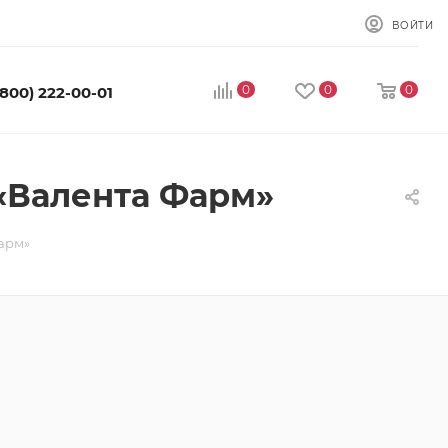
ВОЙТИ
0
0
0
(800) 222-00-01
«Валента Фарм»
арм»