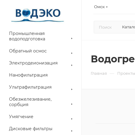
Омск
Катал
Промышленная
водоподготовка
Обратный осмос
Водогре
Электродеионизация
—
Главная
Проект
Нанофильтрация
Ультрафильтрация
Обезжелезивание,
сорбция
Умягчение
Дисковые фильтры