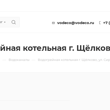
ог
vodeco@vodeco.ru
+7 
йная котельная г. Щёлков
—
—
ы
Водоканалы
Водогрейная котельная г. Щёлково, ул. Си