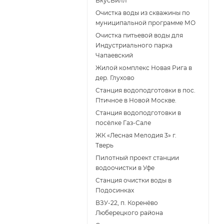
ВкусВилл
Очистка воды из скважины по
муниципальной программе МО
Очистка питьевой воды для
Индустриального парка
Чапаевский
Жилой комплекс Новая Рига в
дер. Глухово
Станция водоподготовки в пос.
Птичное в Новой Москве.
Станция водоподготовки в
поcёлке Газ-Сале
ЖК «Лесная Мелодия 3» г.
Тверь
Пилотный проект станции
водоочистки в Уфе
Станция очистки воды в
Подосинках
ВЗУ-22, п. Коренёво
Люберецкого района