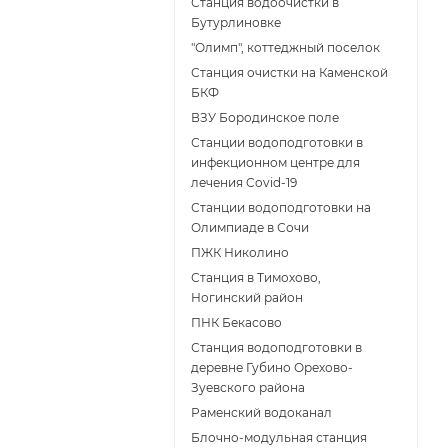
Станция водоочистки в
Бутурлиновке
"Олимп", коттеджный поселок
Станция очистки на Каменской
БКФ
ВЗУ Бородинское поле
Станции водоподготовки в
инфекционном центре для
лечения Covid-19
Станции водоподготовки на
Олимпиаде в Сочи
ПЖК Николино
Станция в Тимохово,
Ногинский район
ПНК Бекасово
Станция водоподготовки в
деревне Губино Орехово-
Зуевского района
Раменский водоканал
Блочно-модульная станция