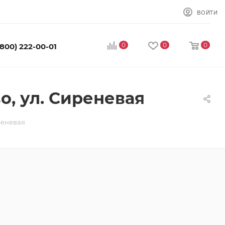
ВОЙТИ
0
0
0
(800) 222-00-01
о, ул. Сиреневая
реневая