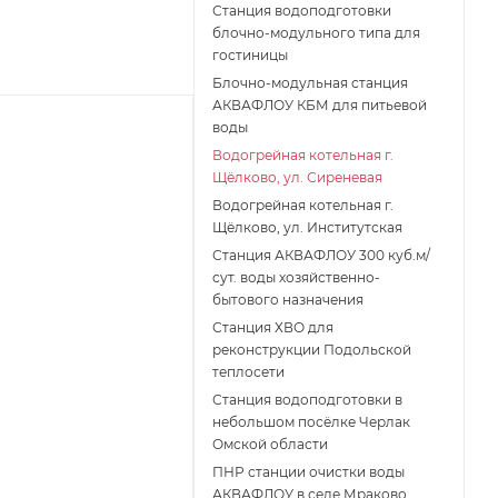
Станция водоподготовки
блочно-модульного типа для
гостиницы
Блочно-модульная станция
АКВАФЛОУ КБМ для питьевой
воды
Водогрейная котельная г.
Щёлково, ул. Сиреневая
Водогрейная котельная г.
Щёлково, ул. Институтская
Станция АКВАФЛОУ 300 куб.м/
сут. воды хозяйственно-
бытового назначения
Станция ХВО для
реконструкции Подольской
теплосети
Станция водоподготовки в
небольшом посёлке Черлак
Омской области
ПНР станции очистки воды
АКВАФЛОУ в селе Мраково