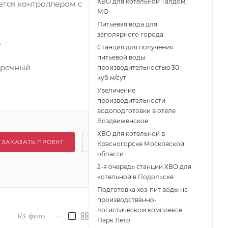
ХВО для котельной Талдом,
ется контроллером с
МО
Питьевая вода для
заполярного города
.
Станция для получения
питьевой воды
аречный
производительностью 30
куб.м/сут
Увеличение
производительности
водоподготовки в отеле
Воздвиженское
ХВО для котельной в
ЗАКАЗАТЬ ПРОЕКТ
Красногорске Московской
области
2-я очередь станции ХВО для
котельной в Подольске
Подготовка хоз-пит воды на
производственно-
логистическом комплексе
1/3
фото
—
Парк Лето