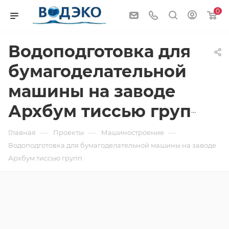
0
Водоподготовка для
бумагоделательной
машины на заводе
Архбум тиссью групп
—
—
—
Главная
Проекты
Машиностроение
Водоподготовка для бумагоделательной машины на заводе
Архбум тиссью групп