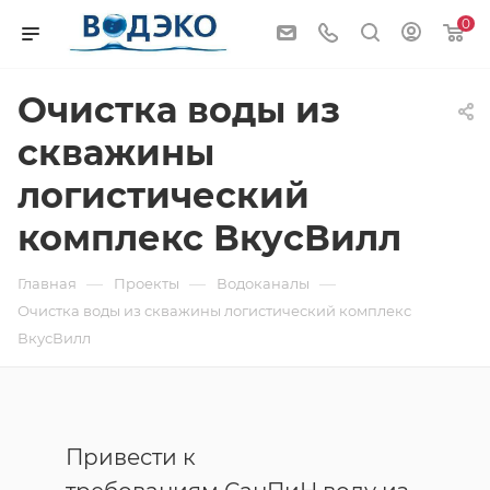
0
Очистка воды из
скважины
логистический
комплекс ВкусВилл
—
—
—
Главная
Проекты
Водоканалы
Очистка воды из скважины логистический комплекс
ВкусВилл
Привести к