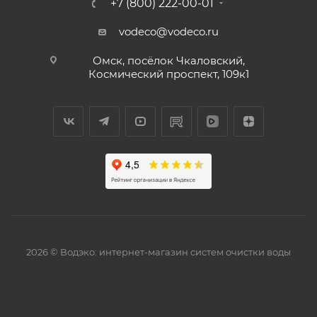
+7 (800) 222-00-01
vodeco@vodeco.ru
Омск, посёлок Чкаловский,
Космический проспект, 109к1
2026 © Водэко: интернет-магазин систем очистки воды