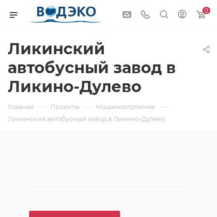
0
Ликинский
автобусный завод в
Ликино-Дулево
—
—
—
Главная
Проекты
Машиностроение
Ликинский автобусный завод в Ликино-Дулево