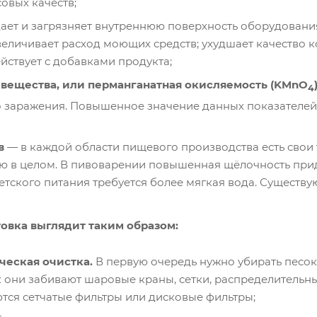
овых качеств;
ает и загрязняет внутреннюю поверхность оборудования
личивает расход моющих средств; ухудшает качество кон
йствует с добавками продукта;
вещества, или перманганатная окисляемость (KMnO
4
 заражения. Повышенное значение данных показателей 
в
— в каждой области пищевого производства есть свои
 в целом. В пивоварении повышенная щёлочность прида
етского питания требуется более мягкая вода. Существ
овка выглядит таким образом:
ческая очистка.
В первую очередь нужно убирать песок,
ак они забивают шаровые краны, сетки, распределительн
тся сетчатые фильтры или дисковые фильтры;