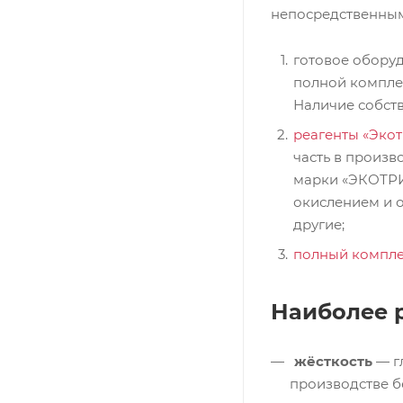
непосредственным
готовое оборуд
полной комплек
Наличие собст
реагенты «Экот
часть в произв
марки «ЭКОТРИ
окислением и 
другие;
полный комплек
Наиболее 
жёсткость
— г
производстве б