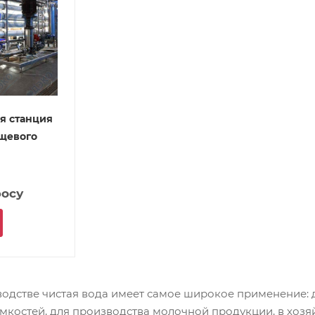
я станция
ищевого
росу
одстве чистая вода имеет самое широкое применение: д
мкостей, для производства молочной продукции, в хозя