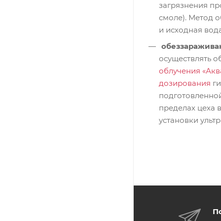
загрязнения пр
смоле). Метод о
и исходная вода
обеззаражива
осуществлять о
облучения «Акв
дозирования
ги
подготовленной
пределах цеха
установки ульт
П