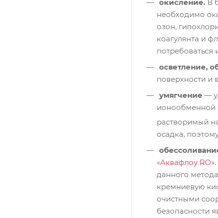
окисление.
В б
необходимо окис
озон, гипохлор
коагулянта и ф
потребоваться
осветление, о
поверхности и 
умягчение
— у
ионообменной с
растворимый на
осадка, поэтом
обессоливан
«Аквафлоу RO»
данного метода
кремниевую кис
очистными соор
безопасности я