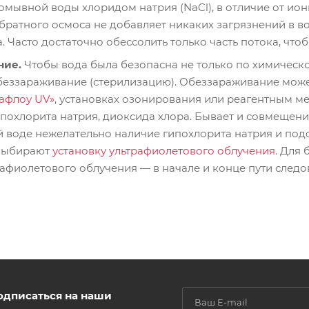
омывной воды хлоридом натрия (NaCl), в отличие от ио
братного осмоса не добавляет никаких загрязнений в во
. Часто достаточно обессолить только часть потока, чт
ние.
Чтобы вода была безопасна не только по химическо
беззараживание (стерилизацию). Обеззараживание мож
афлоу UV»
, установках озонирования или реагентным 
похлорита натрия, диоксида хлора. Бывает и совмещение
 воде нежелательно наличие гипохлорита натрия и под
 выбирают
установку ультрафиолетового облучения
. Для
рафиолетового облучения — в начале и конце пути следо
одписаться на наши