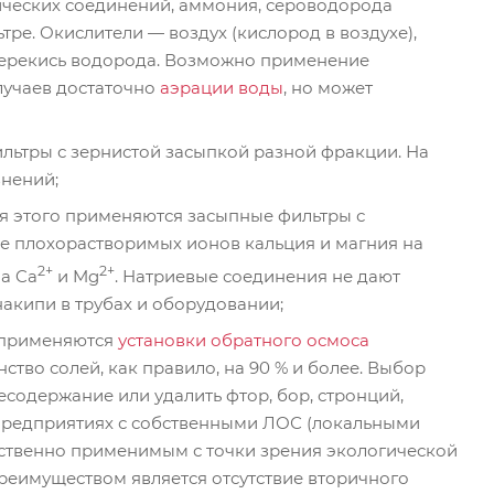
нических соединений, аммония, сероводорода
тре. Окислители — воздух (кислород в воздухе),
, перекись водорода. Возможно применение
лучаев достаточно
аэрации воды
, но может
ильтры с зернистой засыпкой разной фракции. На
знений;
ля этого применяются засыпные фильтры с
е плохорастворимых ионов кальция и магния на
2+
2+
а Ca
и Mg
. Натриевые соединения не дают
акипи в трубах и оборудовании;
 применяются
установки обратного осмоса
ство солей, как правило, на 90 % и более. Выбор
содержание или удалить фтор, бор, стронций,
 предприятиях с собственными ЛОС (локальными
ственно применимым с точки зрения экологической
преимуществом является отсутствие вторичного