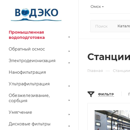
Омск
Катал
Промышленная
водоподготовка
Обратный осмос
Станции
Электродеионизация
—
Главная
Станции
Нанофильтрация
Ультрафильтрация
ФИЛЬТР
Обезжелезивание,
сорбция
Умягчение
Дисковые фильтры