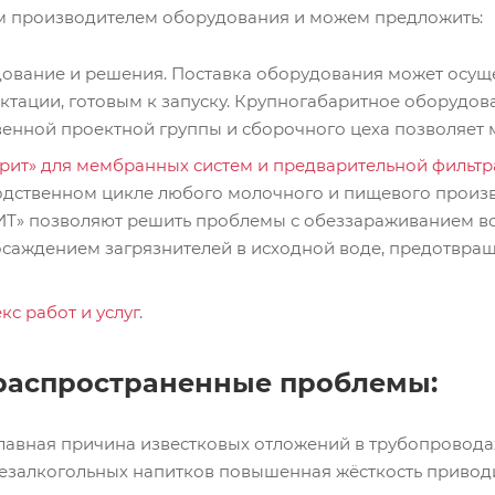
 производителем оборудования и можем предложить:
ование и решения. Поставка оборудования может осущес
тации, готовым к запуску. Крупногабаритное оборудов
венной проектной группы и сборочного цеха позволяет
рит» для мембранных систем и предварительной фильтр
одственном цикле любого молочного и пищевого произво
Т» позволяют решить проблемы с обеззараживанием во
осаждением загрязнителей в исходной воде, предотвра
с работ и услуг
.
распространенные проблемы:
лавная причина известковых отложений в трубопровода
езалкогольных напитков повышенная жёсткость приводи