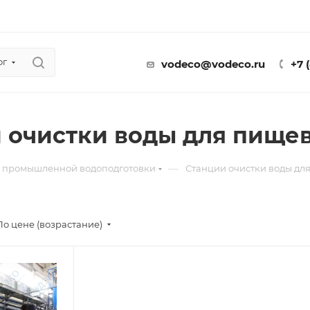
ог
vodeco@vodeco.ru
+7 
 очистки воды для пищев
—
 промышленной водоподготовки
Станции очистки воды дл
По цене (возрастание)