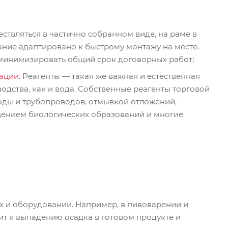
твляться в частично собранном виде, на раме в
ание адаптировано к быстрому монтажу на месте.
 минимизировать общий срок договорных работ;
ации.
Реагенты — такая же важная и естественная
дства, как и вода. Собственные реагенты торговой
ды и трубопроводов, отмывкой отложений,
щением биологических образований и многие
х и оборудовании. Например, в пивоварении и
т к выпадению осадка в готовом продукте и