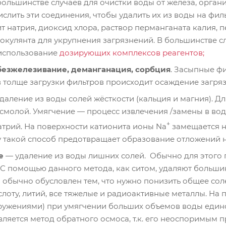
ольшинстве случаев для очистки воды от железа, орга
лить эти соединения, чтобы удалить их из воды на филь
ит натрия, диоксид хлора, раствор перманганата калия
локулянта для укрупнения загрязнений. В большинстве с
 использование
дозирующих комплексов реагентов;
безжелезивание, деманганация, сорбция
. Засыпные ф
в толще загрузки фильтров происходит осаждение загря
даление из воды солей жёсткости (кальция и магния). Д
молой. Умягчение — процесс извлечения /замены в вод
+
трий. На поверхности катионита ионы Na
замещается н
у такой способ предотвращает образование отложений н
ие
— удаление из воды лишних солей. Обычно для этого
. С помощью данного метода, как ситом, удаляют большин
 обычно обусловлен тем, что нужно понизить общее соле
лоту, литий, все тяжелые и радиоактивные металлы. На
ужениями) при умягчении больших объемов воды един
вляется метод обратного осмоса, т.к. его неоспоримым 