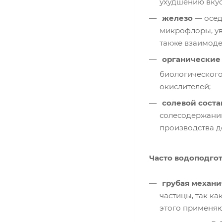
ухудшению вкус
железо
— осед
микрофлоры, уве
также взаимоде
органические 
биологического
окислителей;
солевой соста
солесодержанию
производства д
Часто водоподгот
грубая механи
частицы, так к
этого применяю