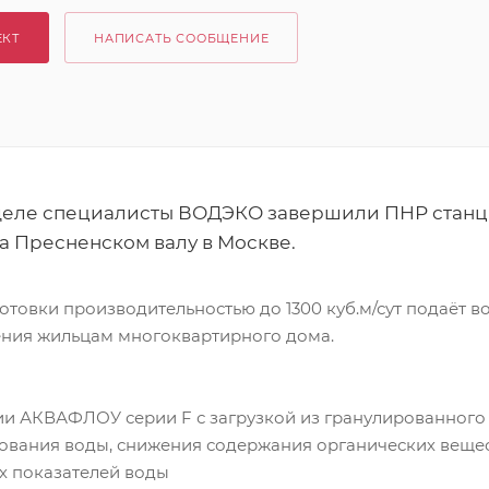
ЕКТ
НАПИСАТЬ СООБЩЕНИЕ
деле специалисты ВОДЭКО завершили ПНР станц
а Пресненском валу в Москве.
товки производительностью до 1300 куб.м/сут подаёт в
ения жильцам многоквартирного дома.
ции АКВАФЛОУ серии F с загрузкой из гранулированного
рования воды, снижения содержания органических веще
х показателей воды