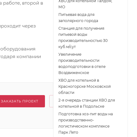
ХВО для котельной Талдом,
в работе, второй в
МО
Питьевая вода для
заполярного города
проходит через
Станция для получения
питьевой воды
производительностью 30
куб.м/сут
с оборудования
Увеличение
агодаря компании
производительности
водоподготовки в отеле
Воздвиженское
ХВО для котельной в
Красногорске Московской
области
2-я очередь станции ХВО для
ЗАКАЗАТЬ ПРОЕКТ
котельной в Подольске
Подготовка хоз-пит воды на
производственно-
логистическом комплексе
Парк Лето