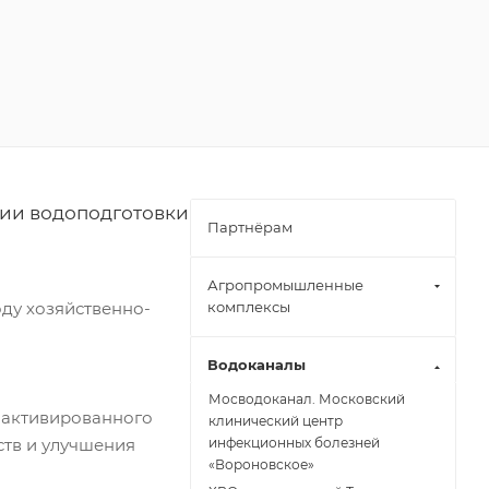
ии водоподготовки
Партнёрам
Агропромышленные
оду хозяйственно-
комплексы
Водоканалы
Мосводоканал. Московский
 активированного
клинический центр
ств и улучшения
инфекционных болезней
«Вороновское»