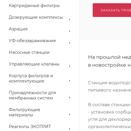
Картриджные фильтры
ЗАКАЗАТЬ ПРО
Дозирующие комплексы
Аэрация
УФ-обеззараживание
Насосные станции
На прошлой не
Управляющие клапаны
в новостройке н
Корпуса фильтров и
комплектующие
Станция водоподго
питьевого назнач
Принадлежности для
мембранных систем
В составе станции:
Фильтрующие
- установка сорб
материалы
угля для дехлори
органолептически
Реагенты ЭКОТРИТ