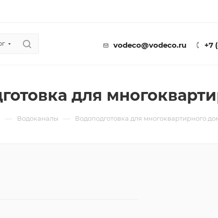
ог
vodeco@vodeco.ru
+7 
готовка для многокварти
—
—
ы
Водоканалы
Водоподготовка для многоквартирного до