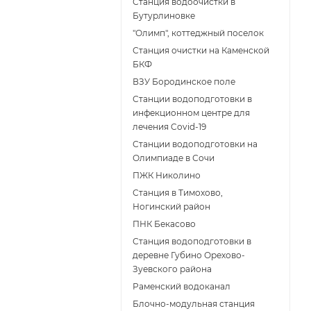
Станция водоочистки в
Бутурлиновке
"Олимп", коттеджный поселок
Станция очистки на Каменской
БКФ
ВЗУ Бородинское поле
Станции водоподготовки в
инфекционном центре для
лечения Covid-19
Станции водоподготовки на
Олимпиаде в Сочи
ПЖК Николино
Станция в Тимохово,
Ногинский район
ПНК Бекасово
Станция водоподготовки в
деревне Губино Орехово-
Зуевского района
Раменский водоканал
Блочно-модульная станция