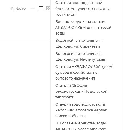
Станция водоподготовки
1/1
фото
—
блочно-модульного типа для
гостиницы
Блочно-модульная станция
АКВАФЛОУ КБМ для питьевой
воды
Водогрейная котельная г.
Щёлково, ул. Сиреневая
Водогрейная котельная г.
Щёлково, ул. Институтская
Станция АКВАФЛОУ 300 куб.м/
сут. воды хозяйственно-
бытового назначения
Станция ХВО для
реконструкции Подольской
теплосети
Станция водоподготовки в
небольшом посёлке Черлак
Омской области
ПНР станции очистки воды
АКВАФЛОУ в селе Мраково