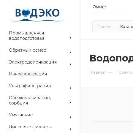
Омск
Катал
Промышленная
водоподготовка
Обратный осмос
Водопод
Электродеионизация
—
Главная
Проект
Нанофильтрация
Ультрафильтрация
Обезжелезивание,
сорбция
Умягчение
Дисковые фильтры