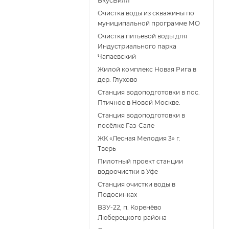
ВкусВилл
Очистка воды из скважины по
муниципальной программе МО
Очистка питьевой воды для
Индустриального парка
Чапаевский
Жилой комплекс Новая Рига в
дер. Глухово
Станция водоподготовки в пос.
Птичное в Новой Москве.
Станция водоподготовки в
поcёлке Газ-Сале
ЖК «Лесная Мелодия 3» г.
Тверь
Пилотный проект станции
водоочистки в Уфе
Станция очистки воды в
Подосинках
ВЗУ-22, п. Коренёво
Люберецкого района