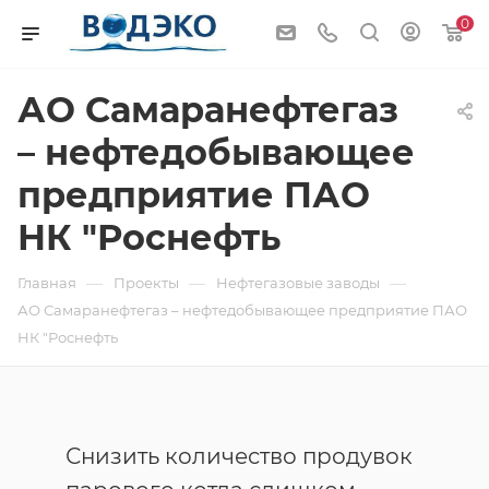
0
АО Самаранефтегаз
– нефтедобывающее
предприятие ПАО
НК "Роснефть
—
—
—
Главная
Проекты
Нефтегазовые заводы
АО Самаранефтегаз – нефтедобывающее предприятие ПАО
НК "Роснефть
Снизить количество продувок