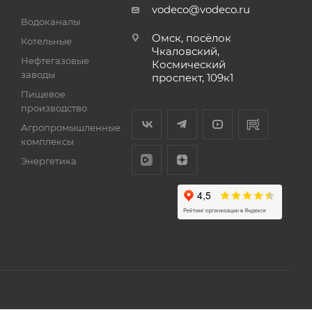
vodeco@vodeco.ru
Водоканалы
Омск, посёлок
Котельные
Чкаловский,
Нефтегазовые
Космический
заводы
проспект, 109к1
Пищевое
производство
Агропромышленные
комплексы
Энергетика