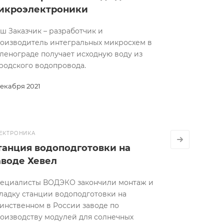
икроэлектроники
ш Заказчик – разработчик и
оизводитель интегральных микросхем в
ленограде получает исходную воду из
родского водопровода.
декабря 2021
ЕКТРОНИКА
МЕНЕДЖЕР
ВАШ МЕНЕДЖЕР
танция водоподготовки на
а Емшина
Андрей Сидеряков
А
аводе Хевел
9 014-83-95
+7 909 965-45-63
ециалисты ВОДЭКО закончили монтаж и
ТЬ ВОПРОС
ЗАДАТЬ ВОПРОС
ладку станции водоподготовки на
инственном в России заводе по
оизводству модулей для солнечных