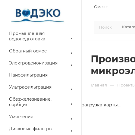
Омск
Катал
Промышленная
водоподготовка
Обратный осмос
Произво
Электродеионизация
микроэ
Нанофильтрация
—
Главная
Проект
Ультрафильтрация
Обезжелезивание,
сорбция
загрузка карты...
Умягчение
Дисковые фильтры