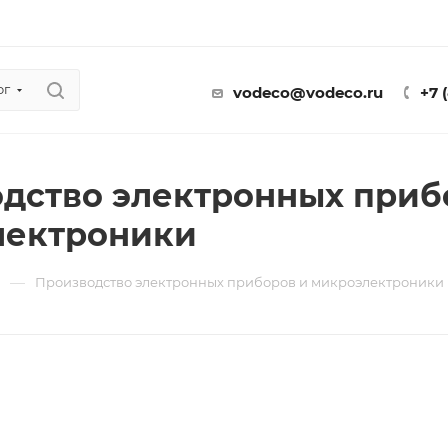
ог
vodeco@vodeco.ru
+7 
дство электронных приб
лектроники
—
ы
Производство электронных приборов и микроэлектроники