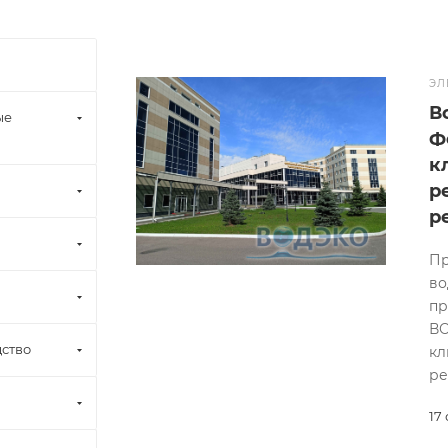
ЭЛ
В
ые
Ф
к
р
р
Пр
во
пр
ВО
ство
кл
ре
17