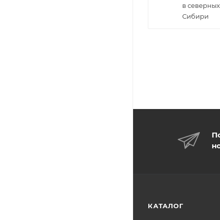
в северных
Сибири
П
н
КАТАЛОГ