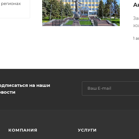
 регионах
А
За
хо
1 
одписаться на наши
овости
КОМПАНИЯ
УСЛУГИ