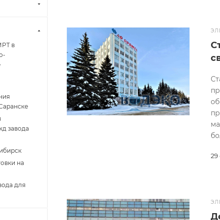
ЭЛ
С
МРТ в
о-
с
е
Ст
пр
ния
об
 Саранске
пр
я
ма
жд завода
бо
сибирск
29
овки на
вода для
ЭЛ
Д