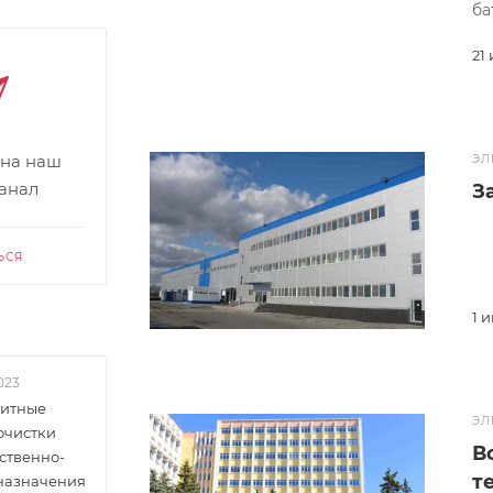
ба
21
 на наш
ЭЛ
канал
З
ЬСЯ
1 
023
итные
ЭЛ
очистки
В
ственно-
т
 назначения