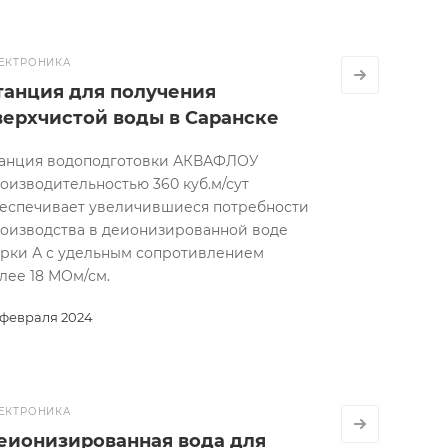
ЕКТРОНИКА
танция для получения
верхчистой воды в Саранске
анция водоподготовки АКВАФЛОУ
оизводительностью 360 куб.м/сут
еспечивает увеличившиеся потребности
оизводства в деионизированной воде
рки А с удельным сопротивлением
лее 18 МОм/см.
 февраля 2024
ЕКТРОНИКА
еионизированная вода для