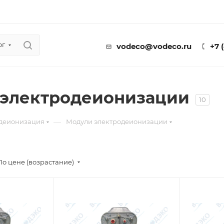
ог
vodeco@vodeco.ru
+7 
 электродеионизации
10
—
деионизация
Модули электродеионизации
По цене (возрастание)