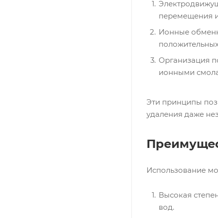
Электродвижущ
перемещения ио
Ионные обменн
положительных
Организация п
ионными смола
Эти принципы поз
удаления даже не
Преимущес
Использование мо
Высокая степен
вод.