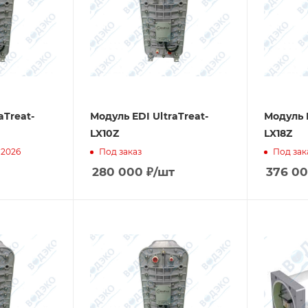
aTreat-
Модуль EDI UltraTreat-
Модуль E
LX10Z
LX18Z
.2026
Под заказ
Под зак
280 000
₽
/шт
376 0