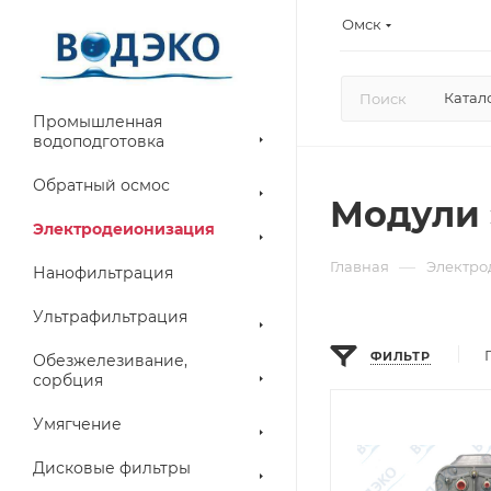
Омск
Катал
Промышленная
водоподготовка
Обратный осмос
Модули
Электродеионизация
—
Главная
Электро
Нанофильтрация
Ультрафильтрация
ФИЛЬТР
Обезжелезивание,
сорбция
Умягчение
Дисковые фильтры