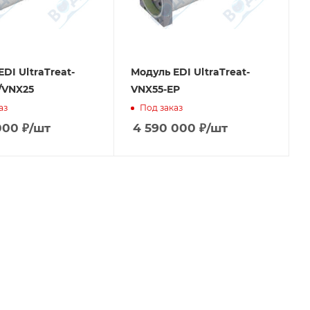
DI UltraTreat-
Модуль EDI UltraTreat-
/VNX25
VNX55-EP
аз
Под заказ
000
₽
/шт
4 590 000
₽
/шт