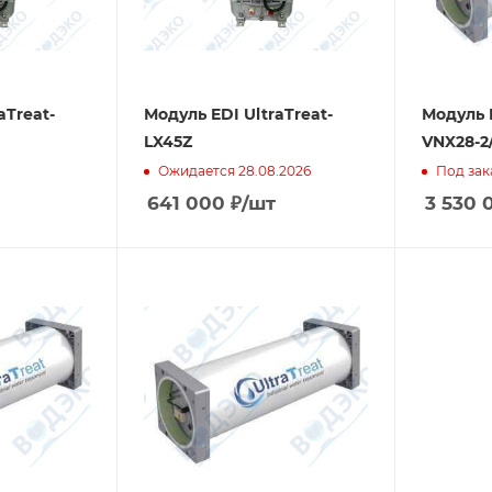
aTreat-
Модуль EDI UltraTreat-
Модуль E
LX45Z
VNX28-2
Ожидается 28.08.2026
Под зак
641 000
₽
/шт
3 530 