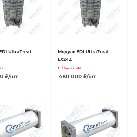
DI UltraTreat-
Модуль EDI UltraTreat-
LX24Z
аз
Под заказ
00
₽
/шт
480 000
₽
/шт