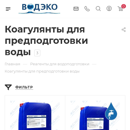
0
Коагулянты для
предподготовки
воды
3
—
—
Главная
Реагенты для водоподготовки
Коагулянты для предподготовки воды
ФИЛЬТР