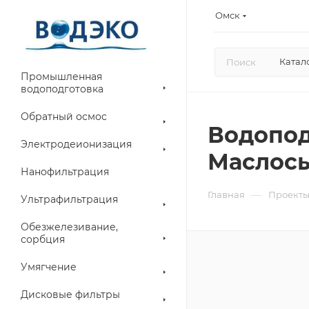
Омск
Катал
Промышленная
водоподготовка
Обратный осмос
Водопод
Электродеионизация
Маслос
Нанофильтрация
—
Главная
Проект
Ультрафильтрация
Обезжелезивание,
сорбция
Умягчение
Дисковые фильтры