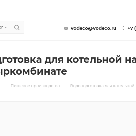
ог
vodeco@vodeco.ru
+7 
готовка для котельной н
ыркомбинате
—
—
ы
Пищевое производство
Водоподготовка для котельно