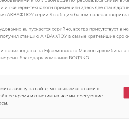
требованиями к котловой воде потребовалось снизить ж
аши инженеры-технологи применили здесь две стандартн
ния АКВАФЛОУ серии S с общим баком-солерастворител
дование выпускается серийно, всегда присутствует в н
к получил станцию АКВАФЛОУ в самые кратчайшие сроки
ти производства на Ефремовского Маслосыркомбината в
етворены благодаря компании ВОДЭКО.
ите заявку на сайте, мы свяжемся с вами в
айшее время и ответим на все интересующие
осы.