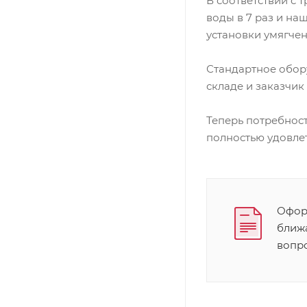
В соответствии с 
воды в 7 раз и н
установки умягче
Стандартное обору
складе и заказчи
Теперь потребнос
полностью удовл
Оформ
ближ
вопр