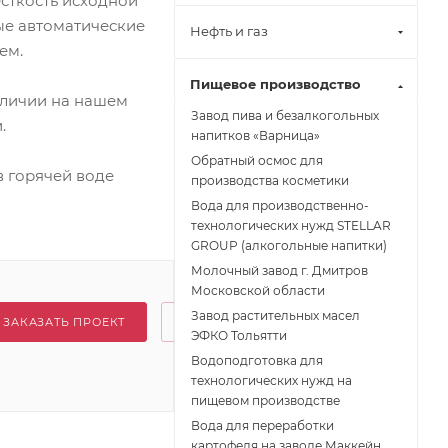
ёсткость исходной
ые автоматические
Нефть и газ
ем.
Пищевое производство
аличии на нашем
Завод пива и безалкогольных
.
напитков «Варница»
Обратный осмос для
 горячей воде
производства косметики
Вода для производственно-
технологических нужд STELLAR
GROUP (алкогольные напитки)
Молочный завод г. Дмитров
Московской области
Завод растительных масел
ЗАКАЗАТЬ ПРОЕКТ
ЭФКО Тольятти
Водоподготовка для
технологических нужд на
пищевом производстве
Вода для переработки
картофеля на заводе Маккейн