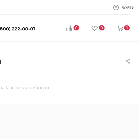
ВОЙТИ
0
0
0
(800) 222-00-01
а
й на Маслосыркомбинате