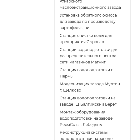
Аткарского
маслоэкстракционного завода
Установка обратного осмоса
для завода по производству
картофеля фри
Cтанция очистки воды для
предприятия Сыровар
Cтанции водоподготовки для
распределительного центра
сети магазинов Магнит
Станция водоподготовки г.
Пермь
Модернизация завода Мултон
г. Щелково
Станция водоподготовки на
заводе ТД Балтийский Берег
Монтаж оборудования
водоподготовки на заводе
PepsiCo в г. Лебедянь
Реконструкция системы
водоподготовки на заводе