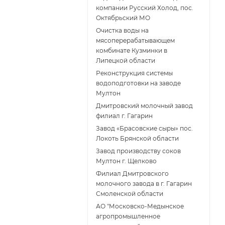
компании Русский Холод, пос.
Октябрьский МО
Очистка воды на
мясоперерабатывающем
комбинате Кузминки в
Липецкой области
Реконструкция системы
водоподготовки на заводе
Мултон
Дмитровский молочный завод
филиал г. Гагарин
Завод «Брасовские сыры» пос.
Локоть Брянской области
Завод производству соков
Мултон г. Щелково
Филиал Дмитровского
молочного завода в г. Гагарин
Смоленской области
АО "Московско-Медынское
агропромышленное