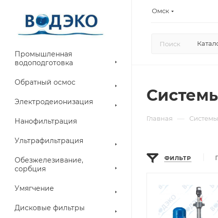
Омск
Катал
Промышленная
водоподготовка
Обратный осмос
Системы
Электродеионизация
—
Главная
Системы
Нанофильтрация
Ультрафильтрация
ФИЛЬТР
Обезжелезивание,
сорбция
Умягчение
Дисковые фильтры