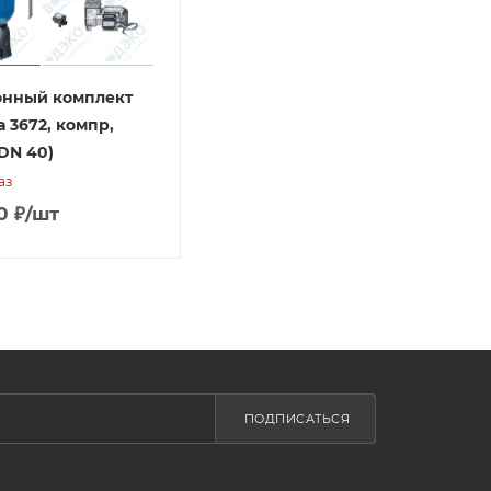
онный комплект
 3672, компр,
 DN 40)
аз
0
₽
/шт
ПОДПИСАТЬСЯ