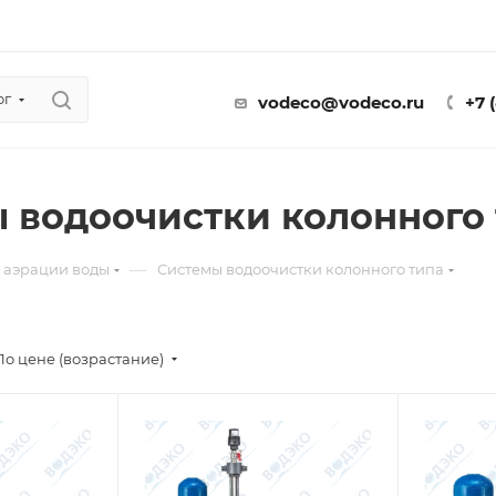
ог
vodeco@vodeco.ru
+7 
 водоочистки колонного
—
 аэрации воды
Системы водоочистки колонного типа
По цене (возрастание)