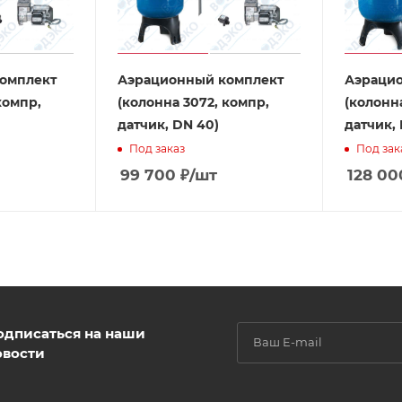
омплект
Аэрационный комплект
Аэраци
компр,
(колонна 3072, компр,
(колонна
датчик, DN 40)
датчик,
Под заказ
Под зак
99 700
₽
/шт
128 00
одписаться на наши
овости