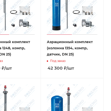
онный комплект
Аэрационный комплект
 1248, компр,
(колонна 1354, компр,
DN 25)
датчик, DN 25)
аз
Под заказ
0
₽
/шт
42 300
₽
/шт