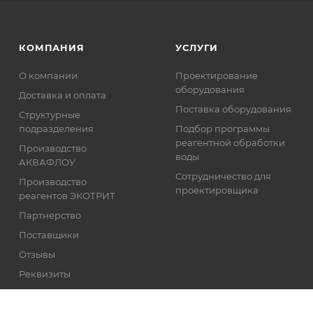
КОМПАНИЯ
УСЛУГИ
О компании
Проектирование
оборудования
Доставка и оплата
Поставка оборудования
Структурные
подразделения
Подбор программы
реагентной обработки
Производство
воды
АКВАФЛОУ
Сотрудничество для
Производство
проектировщика
реагентов ЭКОТРИТ
Партнерство
Поставщики
Отзывы
Реквизиты