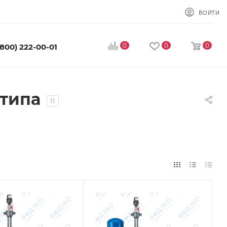
ВОЙТИ
0
0
0
(800) 222-00-01
 типа
11