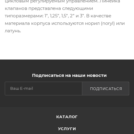
цикловым регулируемым управлением. Линейка
клапанов представлена следующими
типоразмерами: 1”, 1,25”, 1,5”, 2” и 3”. В качестве
материала корпуса используются норил (noryl) или
латунь.
Подписаться на наши новости
ПОДПИСАТЬСЯ
КАТАЛОГ
УСЛУГИ