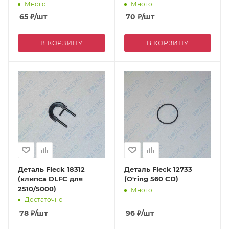
5000,5600,9000,9100)
Много
Много
65
₽
/шт
70
₽
/шт
В КОРЗИНУ
В КОРЗИНУ
Деталь Fleck 18312
Деталь Fleck 12733
(клипса DLFC для
(O'ring 560 CD)
2510/5000)
Много
Достаточно
78
₽
/шт
96
₽
/шт