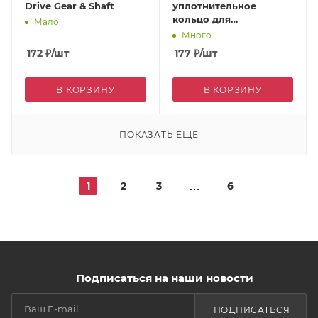
Drive Gear & Shaft
уплотнительное
кольцо для
Мало
2750/2900/2910 )
Много
172
₽
/шт
177
₽
/шт
В КОРЗИНУ
В КОРЗИНУ
ПОКАЗАТЬ ЕЩЕ
1
2
3
6
Подписаться на наши новости
ПОДПИСАТЬСЯ