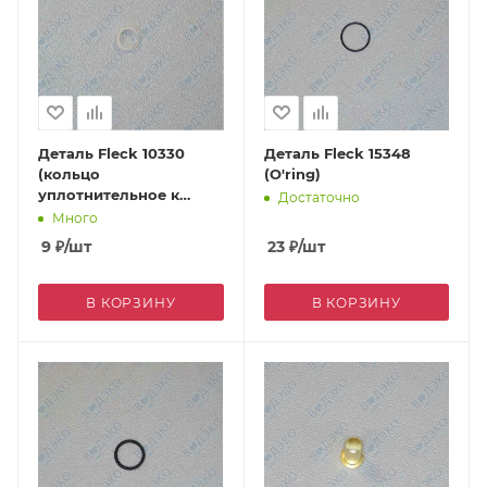
Деталь Fleck 10330
Деталь Fleck 15348
(кольцо
(O'ring)
уплотнительное к
Достаточно
солевой трубке 3/8")
Много
9
₽
/шт
23
₽
/шт
В КОРЗИНУ
В КОРЗИНУ