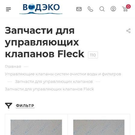
0
Запчасти для
управляющих
клапанов Fleck
110
—
Главная
Управляющие клапаны систем очистки воды и фильтров
—
—
Запчасти для управляющих клапанов
Запчасти для управляющих клапанов Fleck
ФИЛЬТР