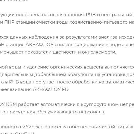
рукции построена насосная станция, РЧВ и центральный
и ПНР станции очистки воды хозяйственно-питьевого н
хся данных наблюдения за результатами анализа исход
Н станция АКВАФЛОУ снижает содержание в воде железа
е уменьшает показатели цветности и окисляемости.
ной воды и удаление органических веществ выполняетс
едварительным добавлением коагулянта на установке д
а в РЧВ вода поступает после обработки на автоматиче
езжелезивания АКВАФЛОУ FD.
 КБМ работает автоматически в круглосуточном непр
ого присутствия обслуживающего персонала.
ринного сибирского посёлка обеспечены чистой питьев