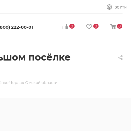
ВОЙТИ
0
0
0
(800) 222-00-01
льшом посёлке
ёлке Черлак Омской области