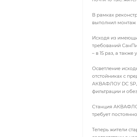
В рамках реконст
выполнил монтаж 
Исходя из имеющи
требований СанПи
– в 15 раз, а такж
Осветление исход
отстойниках с пр
АКВАФЛОУ DC SP, 
фильтрации и об
Станция АКВАФЛОУ
требует постоянн
Теперь жители ста