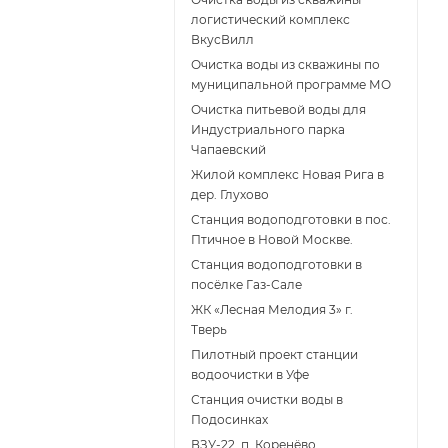
логистический комплекс
ВкусВилл
Очистка воды из скважины по
муниципальной программе МО
Очистка питьевой воды для
Индустриального парка
Чапаевский
Жилой комплекс Новая Рига в
дер. Глухово
Станция водоподготовки в пос.
Птичное в Новой Москве.
Станция водоподготовки в
поcёлке Газ-Сале
ЖК «Лесная Мелодия 3» г.
Тверь
Пилотный проект станции
водоочистки в Уфе
Станция очистки воды в
Подосинках
ВЗУ-22, п. Коренёво