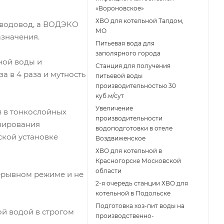
«Вороновское»
ХВО для котельной Талдом,
 водовод, а ВОДЭКО
МО
азначения.
Питьевая вода для
заполярного города
ной воды и
Станция для получения
 в 4 раза и мутность
питьевой воды
производительностью 30
куб.м/сут
Увеличение
я в тонкослойных
производительности
озирования
водоподготовки в отеле
ской установке
Воздвиженское
ХВО для котельной в
Красногорске Московской
области
ерывном режиме и не
2-я очередь станции ХВО для
котельной в Подольске
Подготовка хоз-пит воды на
ой водой в строгом
производственно-