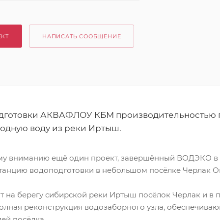
ЕКТ
НАПИСАТЬ СООБЩЕНИЕ
дготовки АКВАФЛОУ КБМ производительностью по
ходную воду из реки Иртыш.
у вниманию ещё один проект, завершённый ВОДЭКО в
станцию водоподготовки в небольшом посёлке Черлак О
ит на берегу сибирской реки Иртыш посёлок Черлак и в 
олная реконструкция водозаборного узла, обеспечиваю
лей посёлка.