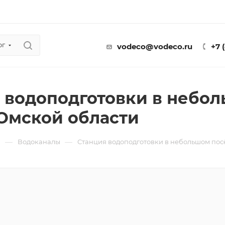
ог
vodeco@vodeco.ru
+7 
 водоподготовки в небо
Омской области
—
—
ы
Водоканалы
Станция водоподготовки в небольшом пос