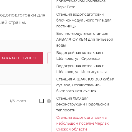
логистическом комплексе
Парк Лето
водоподготовки для
Станция водоподготовки
блочно-модульного типа для
шей страны.
гостиницы
Блочно-модульная станция
АКВАФЛОУ КБМ для питьевой
воды
Водогрейная котельная г.
ЗАКАЗАТЬ ПРОЕКТ
Щёлково, ул. Сиреневая
Водогрейная котельная г.
Щёлково, ул. Институтская
Станция АКВАФЛОУ 300 куб.м/
сут. воды хозяйственно-
бытового назначения
Станция ХВО для
1/6
фото
—
реконструкции Подольской
теплосети
Станция водоподготовки в
небольшом посёлке Черлак
Омской области