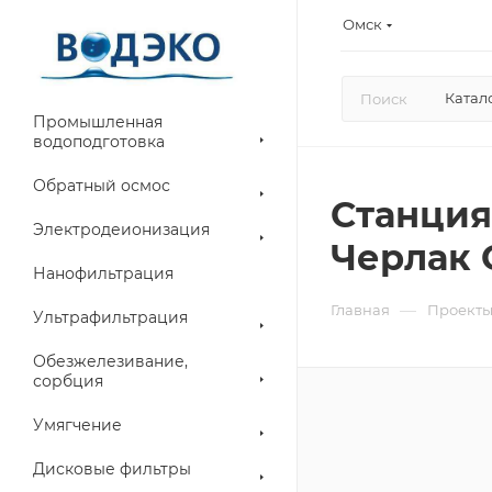
Омск
Катал
Промышленная
водоподготовка
Обратный осмос
Станция
Электродеионизация
Черлак 
Нанофильтрация
—
Главная
Проект
Ультрафильтрация
Обезжелезивание,
сорбция
Умягчение
Дисковые фильтры