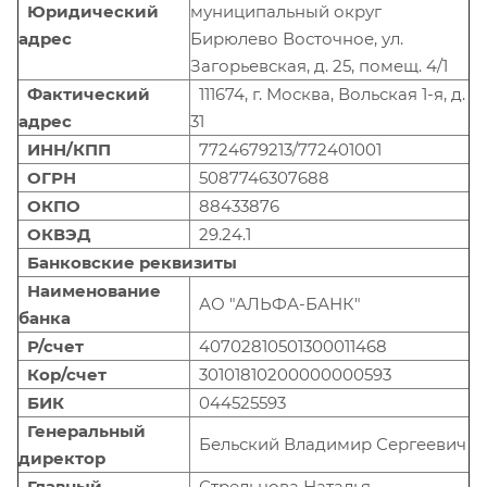
Юридический
муниципальный округ
адрес
Бирюлево Восточное, ул.
Загорьевская, д. 25, помещ. 4/1
Фактический
111674, г. Москва, Вольская 1-я, д.
адрес
31
ИНН/КПП
7724679213/772401001
ОГРН
5087746307688
ОКПО
88433876
ОКВЭД
29.24.1
Банковские реквизиты
Наименование
АО "АЛЬФА-БАНК"
банка
Р/счет
40702810501300011468
Кор/счет
30101810200000000593
БИК
044525593
Генеральный
Бельский Владимир Сергеевич
директор
Главный
Стрельцова Наталья