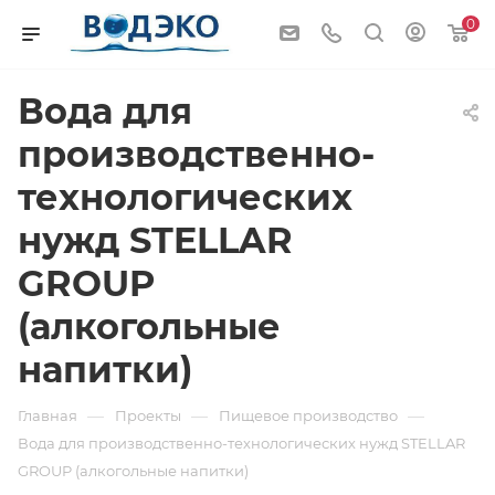
0
Вода для
производственно-
технологических
нужд STELLAR
GROUP
(алкогольные
напитки)
—
—
—
Главная
Проекты
Пищевое производство
Вода для производственно-технологических нужд STELLAR
GROUP (алкогольные напитки)