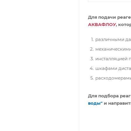
Для подачи реаг
АКВАФЛОУ
, кот
различными дат
механическими
инсталляцией 
шкафами диста
расходомерами
Для подбора реа
воды"
и направит