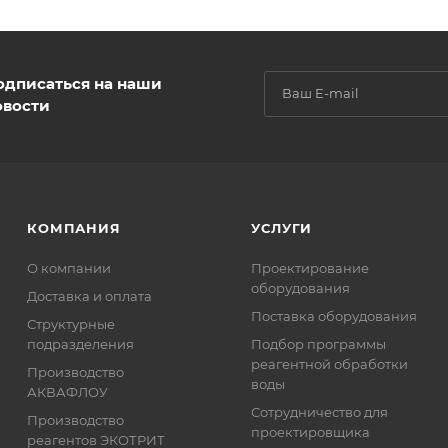
одписаться на наши
овости
КОМПАНИЯ
УСЛУГИ
О компании
Проектирование
оборудования
Доставка и оплата
Поставка оборудования
Структурные
подразделения
Подбор программы
реагентной обработки
Производство
воды
АКВАФЛОУ
Сотрудничество для
Производство
проектировщика
реагентов ЭКОТРИТ