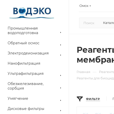
Омск
Катал
Промышленная
водоподготовка
Обратный осмос
Реагент
Электродеионизация
мембра
Нанофильтрация
—
Главная
Реагент
Ультрафильтрация
Реагенты для биоци
Обезжелезивание,
сорбция
Умягчение
ФИЛЬТР
Дисковые фильтры