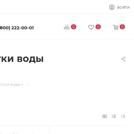
ВОЙТИ
0
0
0
(800) 222-00-01
тки воды
—
стки воды