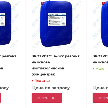
 реагент
ЭКОТРИТ™ А-02к реагент
ЭКОТРИТ
на основе
на осно
ов
изотиазолинонов
Мало
(концентрат)
Под заказ
росу
Цена по запросу
Цена 
ПОДРОБНЕЕ
ПОДР