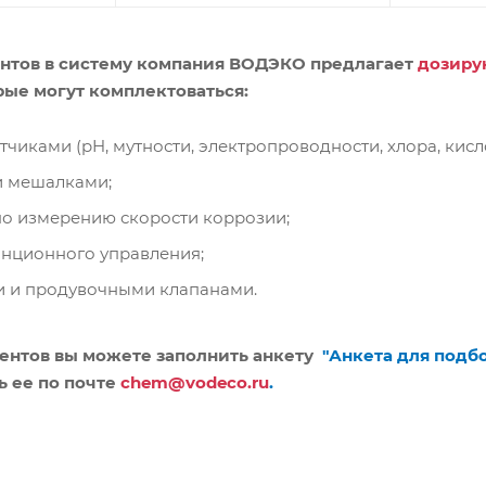
ентов в систему компания ВОДЭКО предлагает
дозиру
орые могут комплектоваться:
чиками (pH, мутности, электропроводности, хлора, кислор
 мешалками;
по измерению скорости коррозии;
нционного управления;
 и продувочными клапанами.
гентов вы можете заполнить анкету
"Анкета для подб
ь ее по почте
chem@vodeco.ru
.