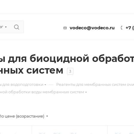
ог
vodeco@vodeco.ru
+7 
ы для биоцидной обрабо
нных систем
3
—
ы для водоподготовки
Реагенты для мембранных систем очи
дной обработки воды мембранных систем
По цене (возрастание)