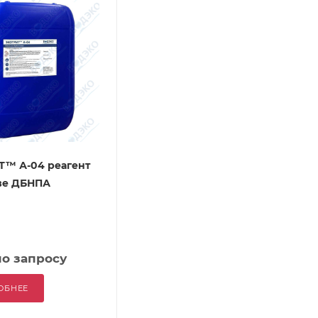
™ А-04 реагент
ве ДБНПА
по запросу
ОБНЕЕ