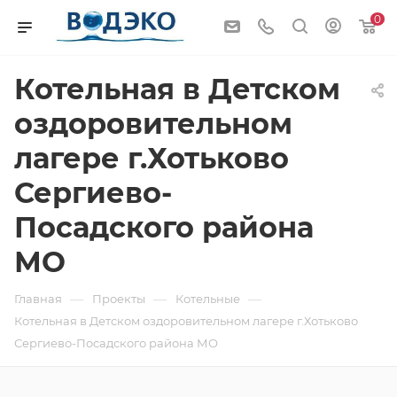
0
Котельная в Детском
оздоровительном
лагере г.Хотьково
Сергиево-
Посадского района
МО
—
—
—
Главная
Проекты
Котельные
Котельная в Детском оздоровительном лагере г.Хотьково
Сергиево-Посадского района МО