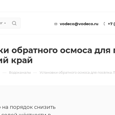
ог
vodeco@vodeco.ru
+7 
ки обратного осмоса для
ий край
—
—
ы
Водоканалы
Установки обратного осмоса для посёлка
 на порядок снизить