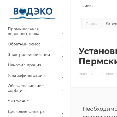
Омск
Катал
Промышленная
водоподготовка
Обратный осмос
Установ
Электродеионизация
Пермск
Нанофильтрация
—
Главная
Проект
Ультрафильтрация
Обезжелезивание,
сорбция
Умягчение
Необходимо
Дисковые фильтры