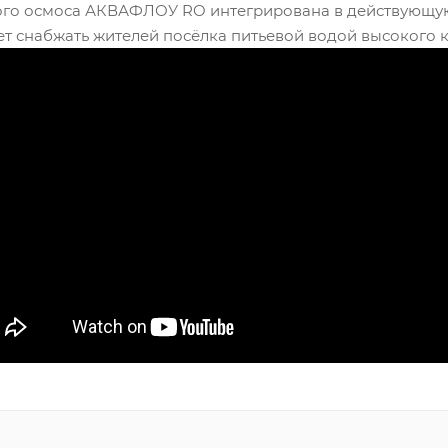
ого осмоса АКВАФЛОУ RO интегрирована в действующу
т снабжать жителей посёлка питьевой водой высокого к