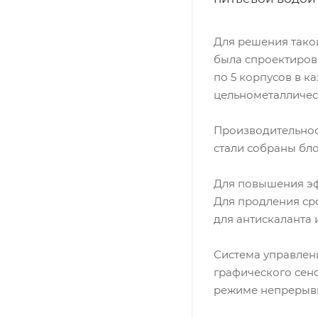
Для решения тако
была спроектиров
по 5 корпусов в ка
цельнометалличес
Производительност
стали собраны бл
Для повышения эф
Для продления ср
для антискаланта 
Система управлени
графического сенс
режиме непрерывн