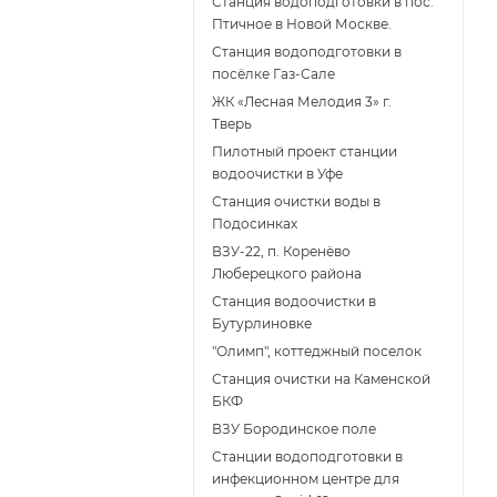
Станция водоподготовки в пос.
Птичное в Новой Москве.
Станция водоподготовки в
поcёлке Газ-Сале
ЖК «Лесная Мелодия 3» г.
Тверь
Пилотный проект станции
водоочистки в Уфе
Станция очистки воды в
Подосинках
ВЗУ-22, п. Коренёво
Люберецкого района
Станция водоочистки в
Бутурлиновке
"Олимп", коттеджный поселок
Станция очистки на Каменской
БКФ
ВЗУ Бородинское поле
Станции водоподготовки в
инфекционном центре для