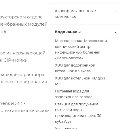
Агропромышленные
рукторском отделе
комплексы
 мембранных модулей
 на
Водоканалы
Мосводоканал. Московский
клинический центр
амах из нержавеющей
инфекционных болезней
«Вороновское»
к CIP-мойки.
ХВО для водогрейной
котельной в Чехове
 моющего раствора.
ХВО для котельной Талдом,
плексы дозирования
МО
Питьевая вода для
заполярного города
mens и ЖК -
Станция для получения
остью автоматическом
питьевой воды
производительностью 30
куб.м/сут
Увеличение