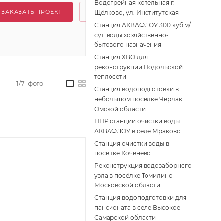
Водогрейная котельная г.
ЗАКАЗАТЬ ПРОЕКТ
Щёлково, ул. Институтская
Станция АКВАФЛОУ 300 куб.м/
сут. воды хозяйственно-
бытового назначения
Станция ХВО для
реконструкции Подольской
теплосети
1/7
фото
—
Станция водоподготовки в
небольшом посёлке Черлак
Омской области
ПНР станции очистки воды
АКВАФЛОУ в селе Мраково
Станция очистки воды в
посёлке Коченёво
Реконструкция водозаборного
узла в посёлке Томилино
Московской области.
Станция водоподготовки для
пансионата в селе Высокое
Самарской области