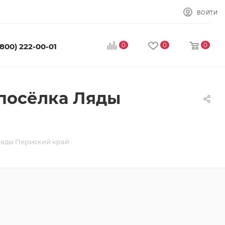
ВОЙТИ
0
0
0
(800) 222-00-01
 посёлка Ляды
 Ляды Пермский край