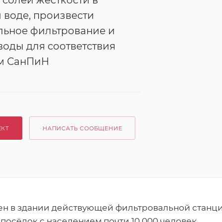
солей жёсткости в
 воде, произвести
льное фильтрование и
воды для соответствия
м СанПиН
ЕКТ
НАПИСАТЬ СООБЩЕНИЕ
ен в здании действующей фильтровальной станц
посёлок с населением почти 10 000 человек.