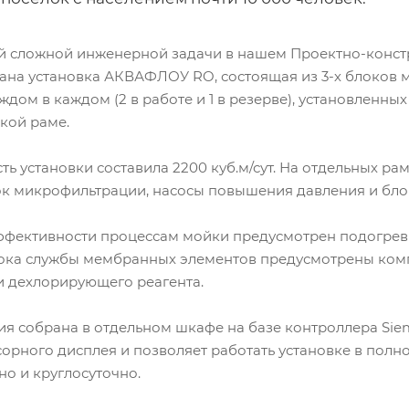
й сложной инженерной задачи в нашем Проектно-конст
ана установка АКВАФЛОУ RO, состоящая из 3-х блоков
ждом в каждом (2 в работе и 1 в резерве), установленных
кой раме.
ь установки составила 2200 куб.м/сут. На отдельных р
ок микрофильтрации, насосы повышения давления и бло
фективности процессам мойки предусмотрен подогрев
ока службы мембранных элементов предусмотрены ком
и дехлорирующего реагента.
я собрана в отдельном шкафе на базе контроллера Sie
орного дисплея и позволяет работать установке в полн
о и круглосуточно.