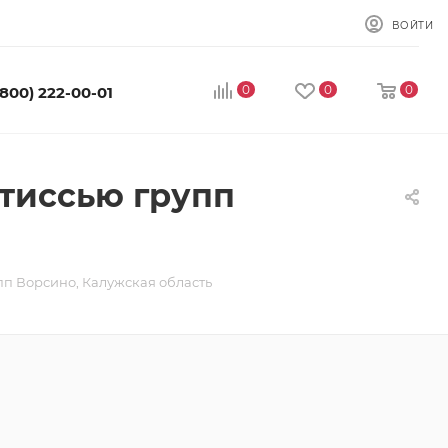
ВОЙТИ
0
0
0
(800) 222-00-01
тиссью групп
пп Ворсино, Калужская область