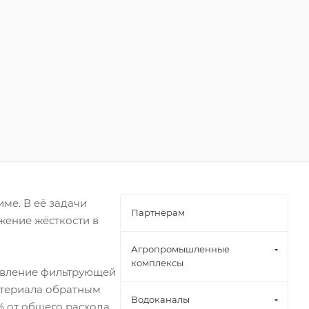
ме. В её задачи
Партнёрам
жение жёсткости в
Агропромышленные
комплексы
овление фильтрующей
атериала обратным
Водоканалы
% от общего расхода.