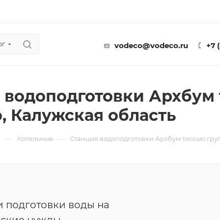
ог
vodeco@vodeco.ru
+7 
 водоподготовки Архбум 
, Калужская область
—
—
ы
Котельные
Станция водоподготовки Архбум тиссью гру
 подготовки воды на