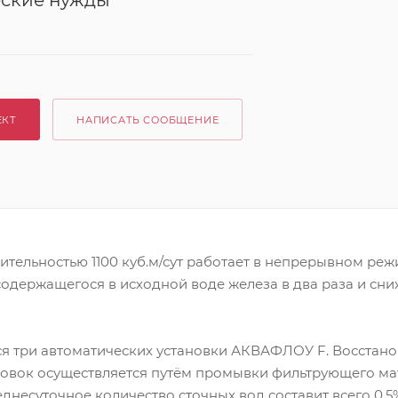
еские нужды
ЕКТ
НАПИСАТЬ СООБЩЕНИЕ
тельностью 1100 куб.м/сут работает в непрерывном режи
одержащегося в исходной воде железа в два раза и сни
ся три автоматических установки АКВАФЛОУ F. Восстан
новок осуществляется путём промывки фильтрующего м
днесуточное количество сточных вод составит всего 0,5