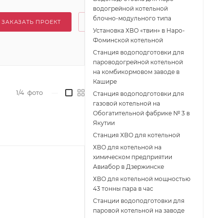
водогрейной котельной
блочно-модульного типа
ЗАКАЗАТЬ ПРОЕКТ
Установка ХВО «твин» в Наро-
Фоминской котельной
Станция водоподготовки для
пароводогрейной котельной
на комбикормовом заводе в
Кашире
1/4
фото
—
Станция водоподготовки для
газовой котельной на
Обогатительной фабрике № 3 в
Якутии
Станция ХВО для котельной
ХВО для котельной на
химическом предприятии
Авиабор в Дзержинске
ХВО для котельной мощностью
43 тонны пара в час
Станции водоподготовки для
паровой котельной на заводе