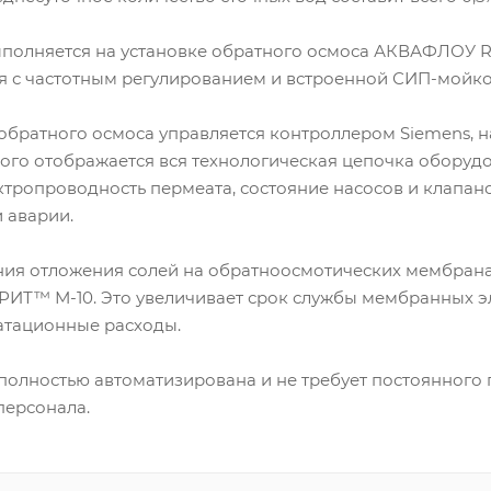
полняется на установке обратного осмоса АКВАФЛОУ R
я с частотным регулированием и встроенной СИП-мойко
 обратного осмоса управляется контроллером Siemens,
ого отображается вся технологическая цепочка оборудо
ктропроводность пермеата, состояние насосов и клапано
 аварии.
ия отложения солей на обратноосмотических мембрана
РИТ™ М-10. Это увеличивает срок службы мембранных эл
атационные расходы.
полностью автоматизирована и не требует постоянного 
ерсонала.