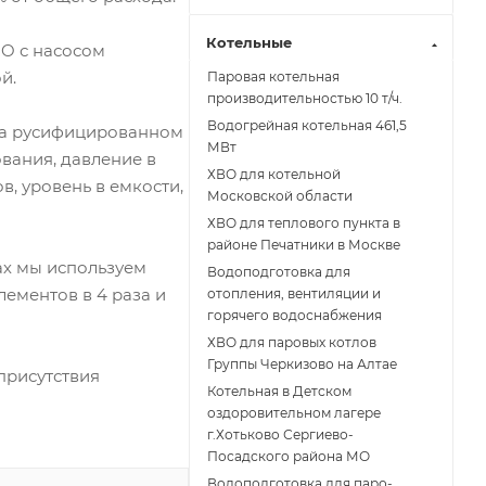
Котельные
O с насосом
й.
Паровая котельная
производительностью 10 т/ч.
Водогрейная котельная 461,5
 на русифицированном
МВт
вания, давление в
ХВО для котельной
в, уровень в емкости,
Московской области
ХВО для теплового пункта в
районе Печатники в Москве
х мы используем
Водоподготовка для
ементов в 4 раза и
отопления, вентиляции и
горячего водоснабжения
ХВО для паровых котлов
Группы Черкизово на Алтае
присутствия
Котельная в Детском
оздоровительном лагере
г.Хотьково Сергиево-
Посадского района МО
Водоподготовка для паро-