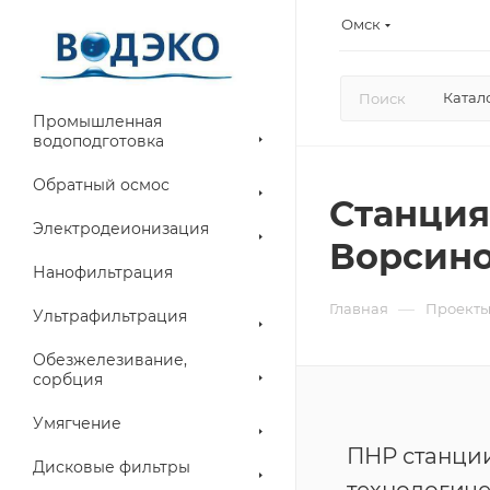
Омск
Катал
Промышленная
водоподготовка
Обратный осмос
Станция
Электродеионизация
Ворсино
Нанофильтрация
—
Главная
Проект
Ультрафильтрация
Обезжелезивание,
сорбция
Умягчение
ПНР станции
Дисковые фильтры