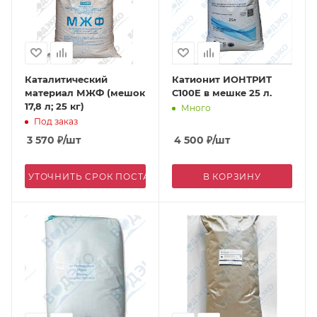
Каталитический
Катионит ИОНТРИТ
материал МЖФ (мешок
С100E в мешке 25 л.
17,8 л; 25 кг)
Много
Под заказ
3 570
₽
/шт
4 500
₽
/шт
УТОЧНИТЬ СРОК ПОСТАВКИ
В КОРЗИНУ