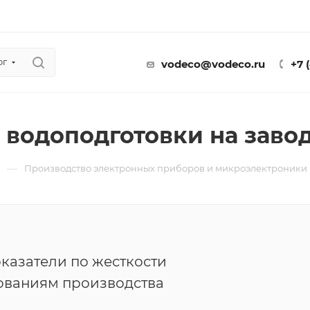
ог
vodeco@vodeco.ru
+7 
 водоподготовки на заво
—
ы
Производство электронных приборов и микроэлектроники
казатели по жесткости
ованиям производства