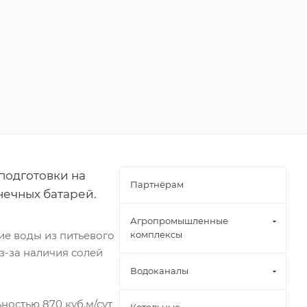
подготовки на
Партнёрам
нечных батарей.
Агропромышленные
ие воды из питьевого
комплексы
-за наличия солей
Водоканалы
остью 870 куб.м/сут