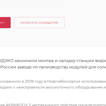
ЕКТ
НАПИСАТЬ СООБЩЕНИЕ
ДЭКО закончили монтаж и наладку станции водо
 России заводе по производству модулей для сол
основанном в 2009 году в Новочебоксарске использован
одило к неисправности высокоточного оборудования из
ния АКВАФЛОУ S непрерывного действия производительн