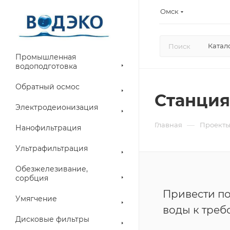
Омск
Катал
Промышленная
водоподготовка
Обратный осмос
Станция
Электродеионизация
—
Главная
Проект
Нанофильтрация
Ультрафильтрация
Обезжелезивание,
сорбция
Привести по
Умягчение
воды к треб
Дисковые фильтры