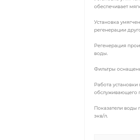
обеспечивает мяг
Установка умягчен
регенерации друго
Регенерация прои
воды.
Фильтры оснащены
Работа установки 
обслуживающего п
Показатели воды п
экв/л.