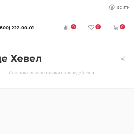
ВОЙТИ
0
0
0
(800) 222-00-01
де Хевел
—
Станция водоподготовки на заводе Хевел