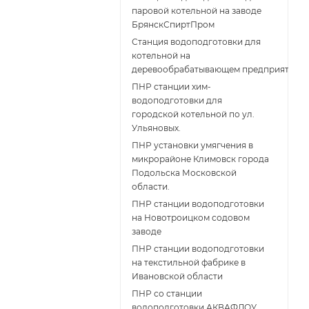
паровой котельной на заводе
БрянскСпиртПром
Станция водоподготовки для
котельной на
деревообрабатывающем предприятии
ПНР станции хим-
водоподготовки для
городской котельной по ул.
Ульяновых.
ПНР установки умягчения в
микрорайоне Климовск города
Подольска Московской
области.
ПНР станции водоподготовки
на Новотроицком содовом
заводе
ПНР станции водоподготовки
на текстильной фабрике в
Ивановской области
ПНР со станции
водоподготовки АКВАФЛОУ