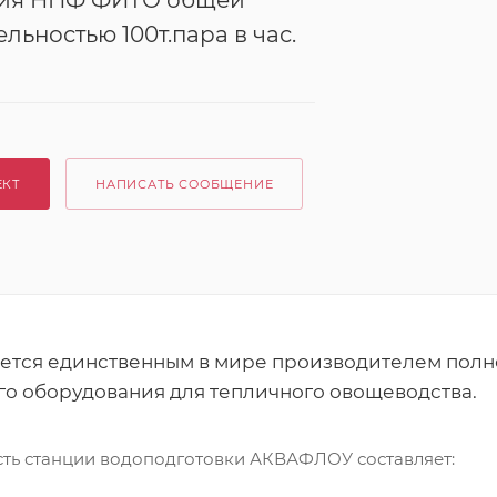
ия НПФ ФИТО общей
льностью 100т.пара в час.
ЕКТ
НАПИСАТЬ СООБЩЕНИЕ
тся единственным в мире производителем полн
го оборудования для тепличного овощеводства.
ть станции водоподготовки АКВАФЛОУ составляет: