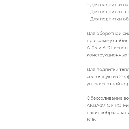
– Для подпитки па
– Для подпитки те
– Для подпитки об
Для оборотной си
программу стабил
А-04 и А-01, исп
конструкционных 
Для подпитки теп
состоящую из 2-х 
углекислотной ко
Обессоливание во
АКВАФЛОУ RO 1-й 
накипеобразовани
В-16.