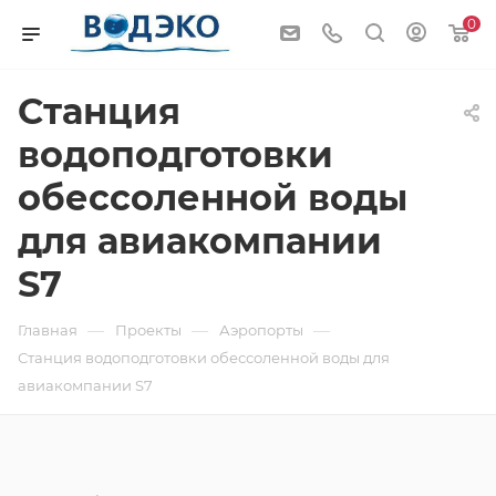
0
Станция
водоподготовки
обессоленной воды
для авиакомпании
S7
—
—
—
Главная
Проекты
Аэропорты
Станция водоподготовки обессоленной воды для
авиакомпании S7